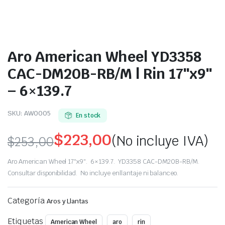
Aro American Wheel YD3358
CAC-DM20B-RB/M | Rin 17″x9″
– 6×139.7
SKU:
AW0005
En stock
$
223,00
(No incluye IVA)
$
253,00
Original
Current
Aro American Wheel 17″x9″. 6×139.7. YD3358 CAC-DM20B-RB/M.
price
price
Consultar disponibilidad. No incluye enllantaje ni balanceo.
was:
is:
Categoría
Aros y Llantas
$253,00.
$223,00.
Etiquetas
American Wheel
aro
rin