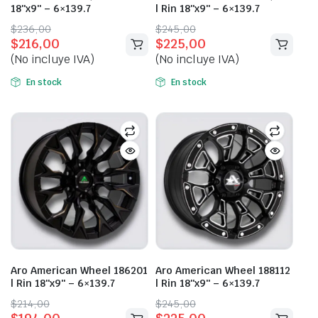
18″x9″ – 6×139.7
| Rin 18″x9″ – 6×139.7
Original
Current
Original
Current
$
236,00
$
245,00
$
216,00
$
225,00
price
price
price
price
(No incluye IVA)
(No incluye IVA)
was:
is:
was:
is:
$236,00.
$216,00.
$245,00.
$225,00.
En stock
En stock
Aro American Wheel 186201
Aro American Wheel 188112
| Rin 18″x9″ – 6×139.7
| Rin 18″x9″ – 6×139.7
Original
Current
Original
Current
$
214,00
$
245,00