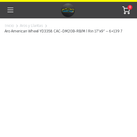
0
Inicio
Aros y Llantas
Aro American Wheel YD3358 CAC-DM20B-RB/M | Rin 17″x9″ – 6×139.7