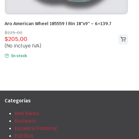
Aro American Wheel 185559 | Rin 18″x9″ – 6×139.7
Original
Current
$
225,00
$
205,00
price
price
(No incluye IVA)
was:
is:
$225,00.
$205,00.
En stock
Categorías
Bed Racks
Bumpers
Escalera Posterior
Estribos