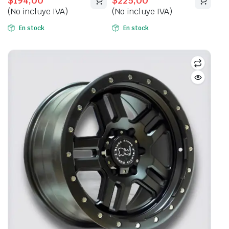
$
194,00
$
225,00
price
price
price
price
(No incluye IVA)
(No incluye IVA)
was:
is:
was:
is:
$214,00.
$194,00.
$245,00.
$225,00.
En stock
En stock