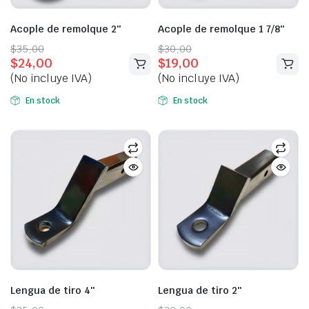
Acople de remolque 2″
Acople de remolque 1 7/8″
Original
Current
Original
Current
$
35,00
$
30,00
$
24,00
$
19,00
price
price
price
price
(No incluye IVA)
(No incluye IVA)
was:
is:
was:
is:
$35,00.
$24,00.
$30,00.
$19,00.
En stock
En stock
Lengua de tiro 4″
Lengua de tiro 2″