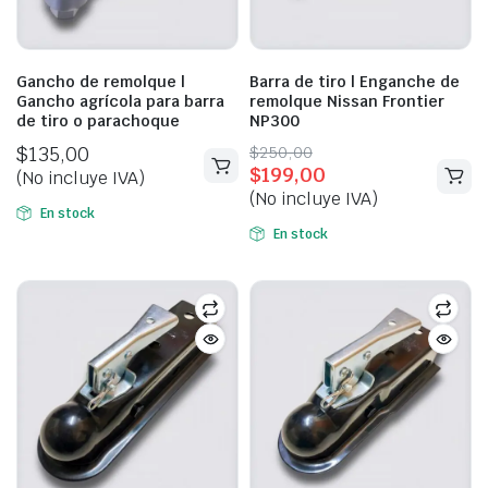
Gancho de remolque |
Barra de tiro | Enganche de
Gancho agrícola para barra
remolque Nissan Frontier
de tiro o parachoque
NP300
Original
Current
$
135,00
$
250,00
$
199,00
price
price
(No incluye IVA)
(No incluye IVA)
was:
is:
En stock
$250,00.
$199,00.
En stock