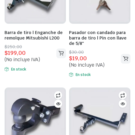
Barra de tiro | Enganche de
Pasador con candado para
remolque Mitsubishi L200
barra de tiro | Pin con llave
de 5/8″
Original
Current
$
250,00
Original
Current
$
30,00
$
199,00
price
price
$
19,00
price
price
(No incluye IVA)
was:
is:
(No incluye IVA)
was:
is:
$250,00.
$199,00.
En stock
$30,00.
$19,00.
En stock