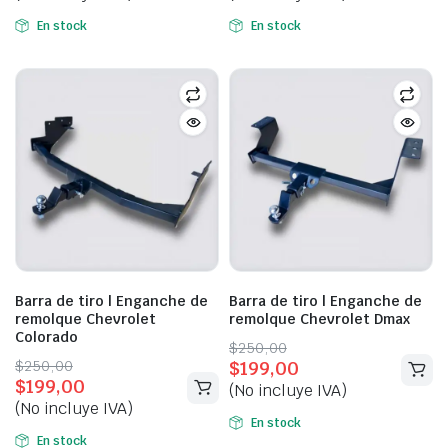
$250,00.
$199,00.
$250,00.
$199,00.
En stock
En stock
Barra de tiro | Enganche de
Barra de tiro | Enganche de
remolque Chevrolet
remolque Chevrolet Dmax
Colorado
Original
Current
$
250,00
Original
Current
$
250,00
$
199,00
price
price
$
199,00
price
price
(No incluye IVA)
was:
is:
(No incluye IVA)
was:
is:
$250,00.
$199,00.
En stock
$250,00.
$199,00.
En stock