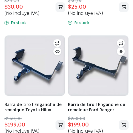
Original
Current
Original
Current
$
35,00
$
30,00
$
30,00
$
25,00
price
price
price
price
(No incluye IVA)
(No incluye IVA)
was:
is:
was:
is:
$35,00.
$30,00.
$30,00.
$25,00.
En stock
En stock
Barra de tiro | Enganche de
Barra de tiro | Enganche de
remolque Toyota Hilux
remolque Ford Ranger
Original
Current
Original
Current
$
250,00
$
250,00
$
199,00
$
199,00
price
price
price
price
(No incluye IVA)
(No incluye IVA)
was:
is:
was:
is: