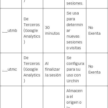
)
sesiones.
Se usa
De
para
Terceros
determin
30
No
__utmb
(Google
ar
minutos
Exenta
Analytics
nuevas
)
sesiones
o visitas
De
Se
Terceros
Al
configura
No
__utmc
(Google
finalizar
para su
Exenta
Analytics
la sesión
uso con
)
Urchin
Almacen
a el
origen o