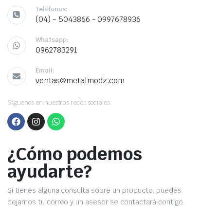
Teléfonos:
(04) - 5043866 - 0997678936
Whatsapp:
0962783291
Email:
ventas@metalmodz.com
Síguenos en nuestras redes sociales:
¿Cómo podemos
ayudarte?
Si tienes alguna consulta sobre un producto, puedes
dejarnos tu correo y un asesor se contactará contigo.