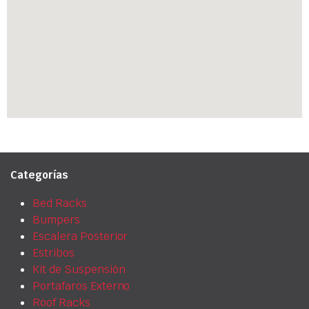
Categorías
Bed Racks
Bumpers
Escalera Posterior
Estribos
Kit de Suspensión
Portafaros Externo
Roof Racks