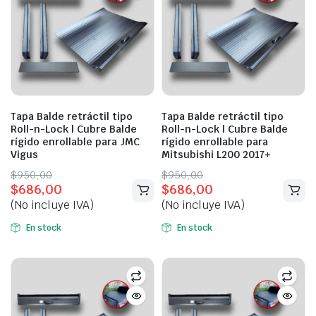
Tapa Balde retráctil tipo
Tapa Balde retráctil tipo
Roll-n-Lock | Cubre Balde
Roll-n-Lock | Cubre Balde
rígido enrollable para JMC
rígido enrollable para
Vigus
Mitsubishi L200 2017+
Original
Current
Original
Current
$
950,00
$
950,00
$
686,00
$
686,00
price
price
price
price
(No incluye IVA)
(No incluye IVA)
was:
is:
was:
is:
$950,00.
$686,00.
$950,00.
$686,00.
En stock
En stock