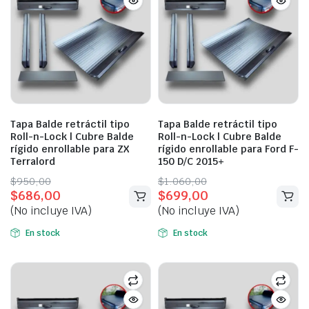
Tapa Balde retráctil tipo
Tapa Balde retráctil tipo
Roll-n-Lock | Cubre Balde
Roll-n-Lock | Cubre Balde
rígido enrollable para ZX
rígido enrollable para Ford F-
Terralord
150 D/C 2015+
Original
Current
Original
Current
$
950,00
$
1.060,00
$
686,00
$
699,00
price
price
price
price
(No incluye IVA)
(No incluye IVA)
was:
is:
was:
is:
$950,00.
$686,00.
$1.060,00.
$699,00.
En stock
En stock