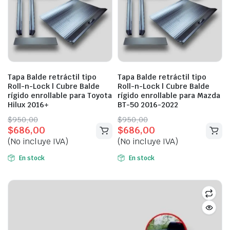
Tapa Balde retráctil tipo
Tapa Balde retráctil tipo
Roll-n-Lock | Cubre Balde
Roll-n-Lock | Cubre Balde
rígido enrollable para Toyota
rígido enrollable para Mazda
Hilux 2016+
BT-50 2016-2022
Original
Current
Original
Current
$
950,00
$
950,00
$
686,00
$
686,00
price
price
price
price
(No incluye IVA)
(No incluye IVA)
was:
is:
was:
is:
$950,00.
$686,00.
$950,00.
$686,00.
En stock
En stock