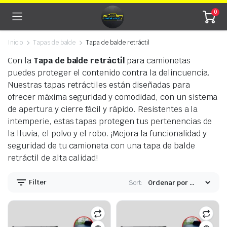
0
Inicio
Tapas de balde
Tapa de balde retráctil
Con la
Tapa de balde retráctil
para camionetas
puedes proteger el contenido contra la delincuencia.
Nuestras tapas retráctiles están diseñadas para
ecio
ecio
ofrecer máxima seguridad y comodidad, con un sistema
nimo
ximo
de apertura y cierre fácil y rápido. Resistentes a la
intemperie, estas tapas protegen tus pertenencias de
la lluvia, el polvo y el robo. ¡Mejora la funcionalidad y
seguridad de tu camioneta con una tapa de balde
retráctil de alta calidad!
Filter
Sort: