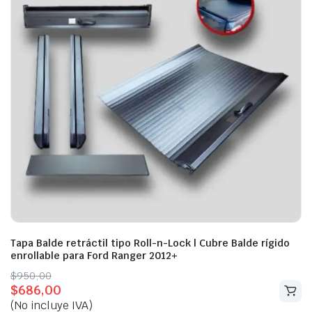
Tapa Balde retráctil tipo Roll-n-Lock | Cubre Balde rígido
enrollable para Ford Ranger 2012+
Original
Current
$
950,00
$
686,00
price
price
(No incluye IVA)
was:
is: