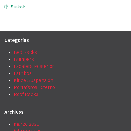
$950,00.
$686,00.
En stock
Categorías
Bed Racks
Bumpers
Escalera Posterior
Estribos
Kit de Suspensión
Portafaros Externo
Roof Racks
Archivos
marzo 2025