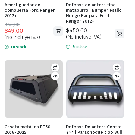
Amortiguador de
Defensa delantera tipo
compuerta Ford Ranger
mataburro | Bumper estilo
2012+
Nudge Bar para Ford
Ranger 2012+
Original
Current
$
65,00
$
450,00
$
49,00
price
price
(No incluye IVA)
(No incluye IVA)
was:
is:
$65,00.
$49,00.
En stock
En stock
Caseta metálica BT50
Defensa Delantera Central
2016-2022
4×4 | Parachoque tipo Bull