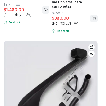
Bar universal para
Original
Current
$
1.700,00
camionetas
$
1.480,00
price
price
Original
Current
$
450,00
(No incluye IVA)
was:
is:
$
380,00
price
price
$1.700,00.
$1.480,00.
En stock
(No incluye IVA)
was:
is:
$450,00.
$380,00.
En stock