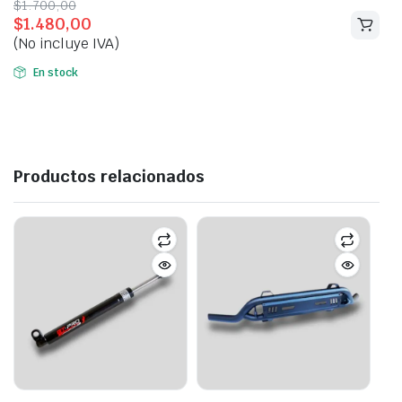
Original
Current
$
1.700,00
$
1.480,00
price
price
(No incluye IVA)
was:
is:
$1.700,00.
$1.480,00.
En stock
Productos relacionados