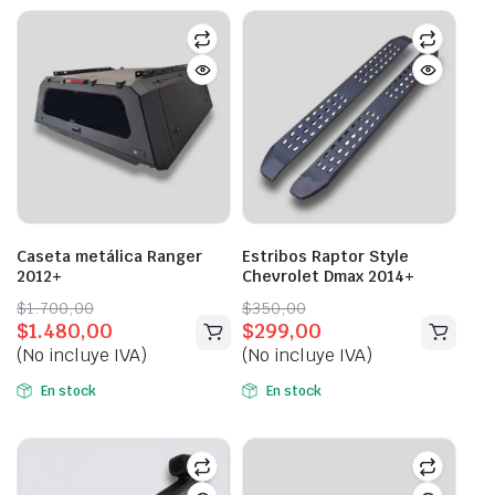
Caseta metálica Ranger
Estribos Raptor Style
2012+
Chevrolet Dmax 2014+
Original
Current
Original
Current
$
1.700,00
$
350,00
$
1.480,00
$
299,00
price
price
price
price
(No incluye IVA)
(No incluye IVA)
was:
is:
was:
is:
$1.700,00.
$1.480,00.
$350,00.
$299,00.
En stock
En stock