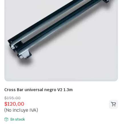
Cross Bar universal negro V2 1.3m
Original
Current
$
195,00
$
120,00
price
price
(No incluye IVA)
was:
is:
$195,00.
$120,00.
En stock