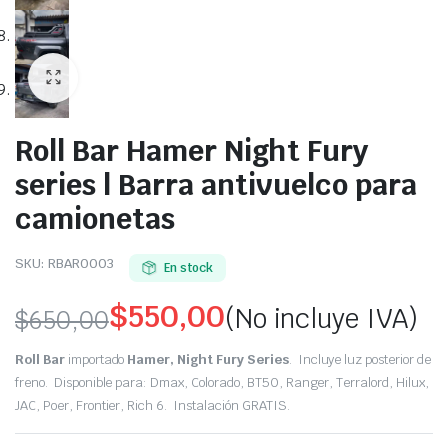
Roll Bar Hamer Night Fury
series | Barra antivuelco para
camionetas
SKU:
RBAR0003
En stock
$
550,00
(No incluye IVA)
$
650,00
Original
Current
Roll Bar
importado
Hamer, Night Fury Series
. Incluye luz posterior de
price
price
freno. Disponible para: Dmax, Colorado, BT50, Ranger, Terralord, Hilux,
JAC, Poer, Frontier, Rich 6. Instalación GRATIS.
was:
is: