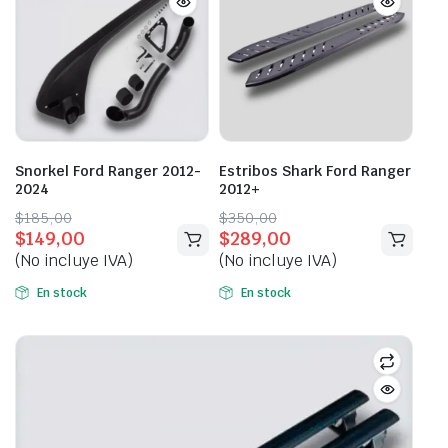
Snorkel Ford Ranger 2012-
Estribos Shark Ford Ranger
2024
2012+
Original
Current
Original
Current
$
185,00
$
350,00
$
149,00
$
289,00
price
price
price
price
(No incluye IVA)
(No incluye IVA)
was:
is:
was:
is:
$185,00.
$149,00.
$350,00.
$289,00.
En stock
En stock