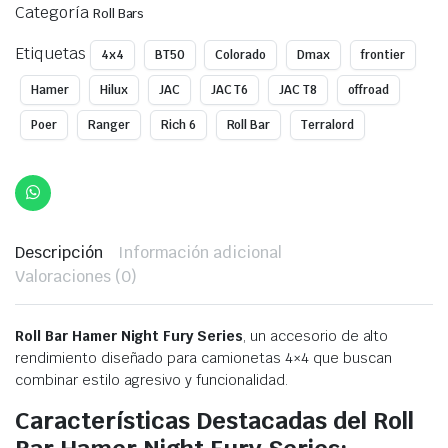
Categoría
$650,00.
$550,00.
Roll Bars
Etiquetas
4x4
BT50
Colorado
Dmax
frontier
Hamer
Hilux
JAC
JAC T6
JAC T8
offroad
Poer
Ranger
Rich 6
Roll Bar
Terralord
Descripción
Información adicional
Valoraciones (0)
Roll Bar Hamer Night Fury Series
, un accesorio de alto
rendimiento diseñado para camionetas 4×4 que buscan
combinar estilo agresivo y funcionalidad.
Características Destacadas del Roll