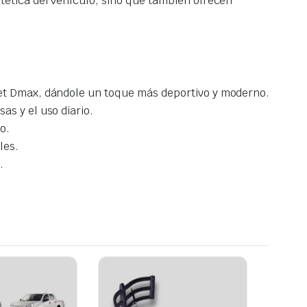
tética del vehículo, sino que también ofrecen
olet Dmax, dándole un toque más deportivo y moderno.
as y el uso diario.
o.
les.
.