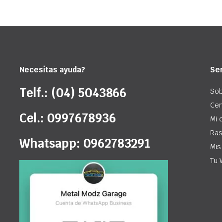
Necesitas ayuda?
Ser
Telf.: (04) 5043866
Sob
Cen
Cel.: 0997678936
Mi 
Ras
Whatsapp: 0962783291
Mis
Tu 