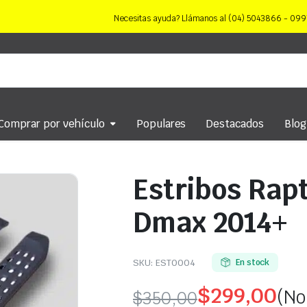
Necesitas ayuda? Llámanos al (04) 5043866 - 0
Comprar por vehículo
Populares
Destacados
Blog
Estribos Rapt
Dmax 2014+
SKU:
EST0004
En stock
$
299,00
(No
$
350,00