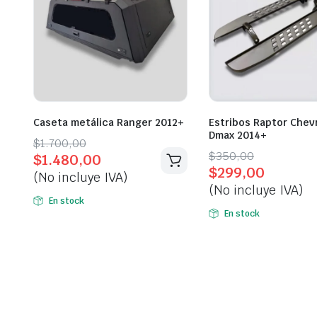
Caseta metálica Ranger 2012+
Estribos Raptor Chev
Dmax 2014+
Original
Current
$
1.700,00
Original
Current
$
350,00
$
1.480,00
price
price
$
299,00
price
price
(No incluye IVA)
was:
is:
(No incluye IVA)
was:
is:
$1.700,00.
$1.480,00.
En stock
$350,00.
$299,00.
En stock