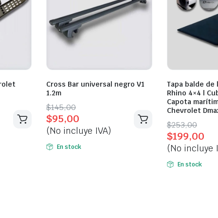
rolet
Cross Bar universal negro V1
Tapa balde de 
1.2m
Rhino 4×4 | Cu
Capota marítim
Original
Current
$
145,00
Chevrolet Dma
$
95,00
price
price
Original
Current
$
253,00
(No incluye IVA)
was:
is:
$
199,00
price
price
$145,00.
$95,00.
(No incluye 
En stock
was:
is:
$253,00.
$199,00.
En stock