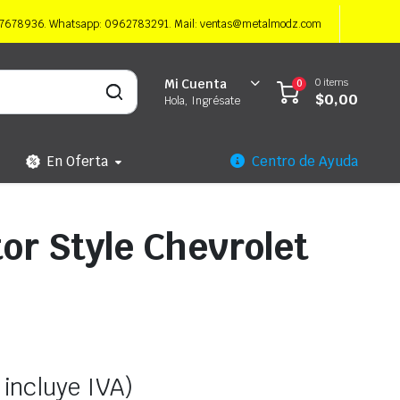
997678936. Whatsapp: 0962783291. Mail: ventas@metalmodz.com
0 items
Mi Cuenta
0
$
0,00
Hola, Ingrésate
En Oferta
Centro de Ayuda
or Style Chevrolet
 incluye IVA)