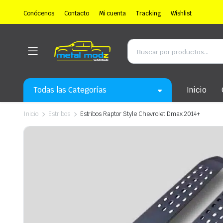
Conócenos
Contacto
Mi cuenta
Tracking
Wishlist
Todas las Categorías
Inicio
Inicio
Estribos
Estribos Raptor Style Chevrolet Dmax 2014+