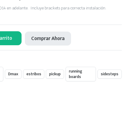
014 en adelante. Incluye brackets para correcta instalación.
arrito
Comprar Ahora
running
Dmax
estribos
pickup
sidesteps
boards