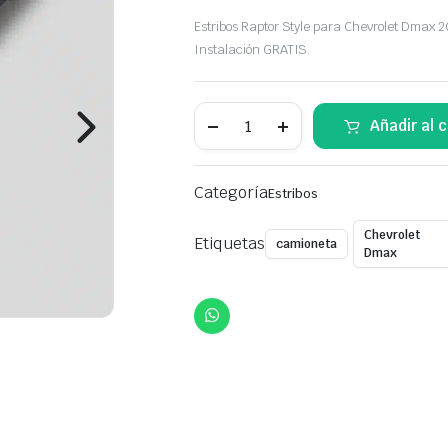
Original
Current
Estribos Raptor Style para Chevrolet Dmax 2
price
price
Instalación GRATIS.
was:
is:
Estribos
Añadir al c
$350,00.
$299,00.
Raptor
Style
Chevrolet
Dmax
Categoría
Estribos
2014+
quantity
Chevrolet
Etiquetas
camioneta
Dmax