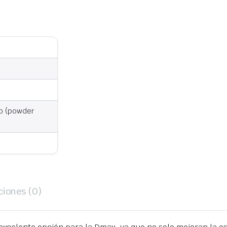
no (powder
ciones (0)