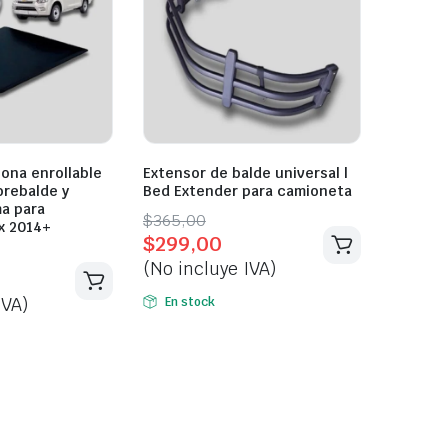
lona enrollable
Extensor de balde universal |
brebalde y
Bed Extender para camioneta
a para
Original
Current
$
365,00
x 2014+
$
299,00
price
price
(No incluye IVA)
was:
is:
$365,00.
$299,00.
IVA)
En stock