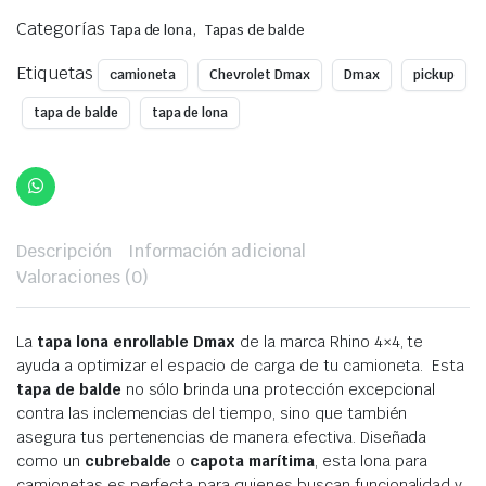
Categorías
,
$253,00.
$199,00.
Tapa de lona
Tapas de balde
Etiquetas
camioneta
Chevrolet Dmax
Dmax
pickup
tapa de balde
tapa de lona
Descripción
Información adicional
Valoraciones (0)
La
tapa lona enrollable Dmax
de la marca Rhino 4×4, te
ayuda a optimizar el espacio de carga de tu camioneta. Esta
tapa de balde
no sólo brinda una protección excepcional
contra las inclemencias del tiempo, sino que también
asegura tus pertenencias de manera efectiva. Diseñada
como un
cubrebalde
o
capota marítima
, esta lona para
camionetas es perfecta para quienes buscan funcionalidad y