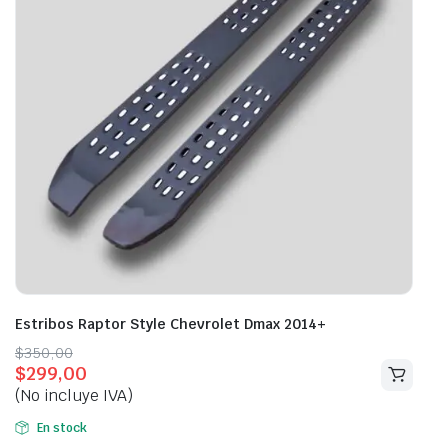
Estribos Raptor Style Chevrolet Dmax 2014+
Original
Current
$
350,00
$
299,00
price
price
(No incluye IVA)
was:
is:
$350,00.
$299,00.
En stock