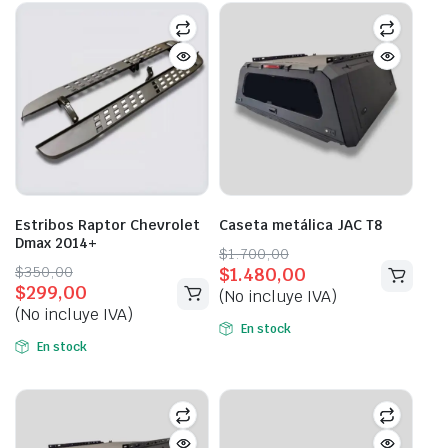
Estribos Raptor Chevrolet
Caseta metálica JAC T8
Dmax 2014+
Original
Current
$
1.700,00
Original
Current
$
350,00
$
1.480,00
price
price
$
299,00
price
price
(No incluye IVA)
was:
is:
(No incluye IVA)
was:
is:
$1.700,00.
$1.480,00.
En stock
$350,00.
$299,00.
En stock