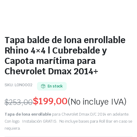
Tapa balde de lona enrollable
Rhino 4×4 | Cubrebalde y
Capota marítima para
Chevrolet Dmax 2014+
SKU:
LON0002
En stock
$
199,00
(No incluye IVA)
$
253,00
Original
Current
Tapa de lona enrollable
para Chevrolet Dmax D/C 2014 en adelante.
price
price
Con logo. Instalación GRATIS. No incluye bases para Roll Bar en caso se
requiera.
was:
is: