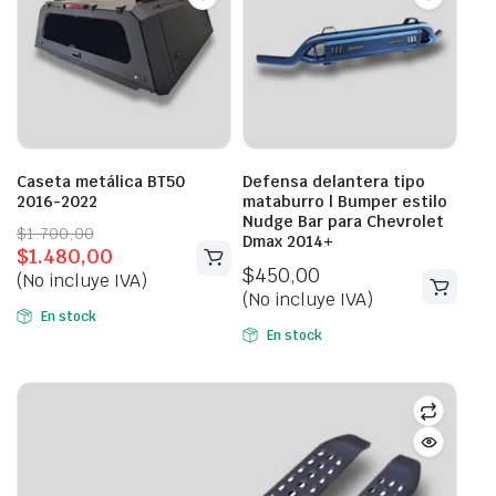
Caseta metálica BT50
Defensa delantera tipo
2016-2022
mataburro | Bumper estilo
Nudge Bar para Chevrolet
Original
Current
$
1.700,00
Dmax 2014+
$
1.480,00
price
price
$
450,00
(No incluye IVA)
was:
is:
(No incluye IVA)
$1.700,00.
$1.480,00.
En stock
En stock