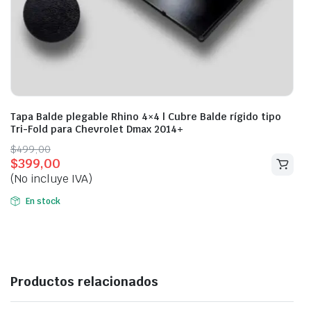
Tapa Balde plegable Rhino 4×4 | Cubre Balde rígido tipo
Tri-Fold para Chevrolet Dmax 2014+
Original
Current
$
499,00
$
399,00
price
price
(No incluye IVA)
was:
is:
$499,00.
$399,00.
En stock
Productos relacionados