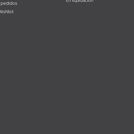
En liquidación
 pedidos
Wishlist