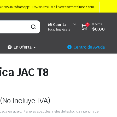
997678936. Whatsapp: 0962783291. Mail: ventas@metalmodz.com
0 items
Mi Cuenta
0
$
0,00
Hola, Ingrésate
En Oferta
Centro de Ayuda
ica JAC T8
(No incluye IVA)
ada en acero. Paneles abatibles, rieles de techo, luz interior y de