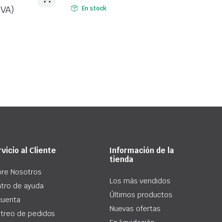
$1.700,00.
$1.480,00.
IVA)
En stock
vicio al Cliente
Información de la
tienda
re Nosotros
Los más vendidos
tro de ayuda
Últimos productos
cuenta
Nuevas ofertas
treo de pedidos