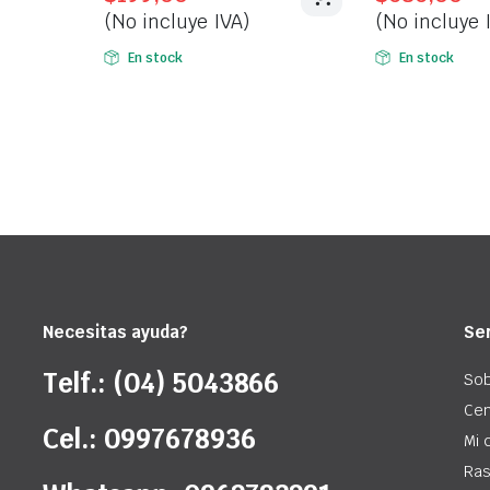
(No incluye IVA)
(No incluye 
was:
is:
was:
is:
$253,00.
$199,00.
$950,00.
$686,00.
En stock
En stock
Necesitas ayuda?
Ser
Telf.: (04) 5043866
Sob
Cen
Cel.: 0997678936
Mi 
Ras