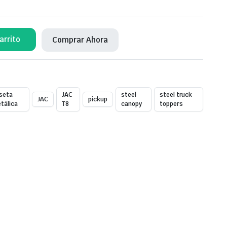
arrito
Comprar Ahora
seta
JAC
steel
steel truck
JAC
pickup
tálica
T8
canopy
toppers