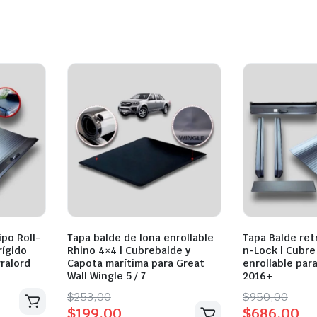
ipo Roll-
Tapa balde de lona enrollable
Tapa Balde retr
rígido
Rhino 4×4 | Cubrebalde y
n-Lock | Cubre
rralord
Capota marítima para Great
enrollable para
Wall Wingle 5 / 7
2016+
Original
Current
Original
Current
$
253,00
$
950,00
$
199,00
$
686,00
price
price
price
price