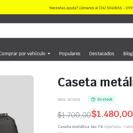
Necesitas ayuda? Llámanos al (04) 5043866 - 0
Comprar por vehículo
Populares
Destacados
Blog
Caseta metál
SKU:
SC003
En stock
$
1.480,00
$
1.700,00
Original
Current
Caseta metálica Jac T8
importada. Fabric