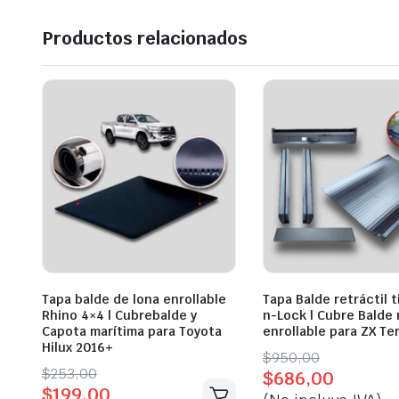
Productos relacionados
Tapa balde de lona enrollable
Tapa Balde retráctil t
Rhino 4×4 | Cubrebalde y
n-Lock | Cubre Balde 
Capota marítima para Toyota
enrollable para ZX Te
Hilux 2016+
Original
Current
$
950,00
Original
Current
$
253,00
$
686,00
price
price
$
199,00
price
price