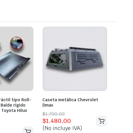
áctil tipo Roll-
Caseta metálica Chevrolet
 Balde rígido
Dmax
 Toyota Hilux
Original
Current
$
1.700,00
$
1.480,00
price
price
(No incluye IVA)
was:
is: