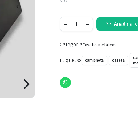
price
price
stop.
was:
is:
Caseta
Añadir al c
$1.700,00.
$1.480,00.
metálica
JAC
T8
quantity
Categoría
Casetas metálicas
ca
Etiquetas
camioneta
caseta
me