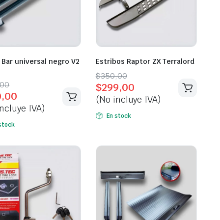
 Bar universal negro V2
Estribos Raptor ZX Terralord
Original
Current
$
350,00
inal
ent
,00
$
299,00
price
price
0,00
e
e
(No incluye IVA)
was:
is:
ncluye IVA)
$350,00.
$299,00.
En stock
,00.
,00.
stock