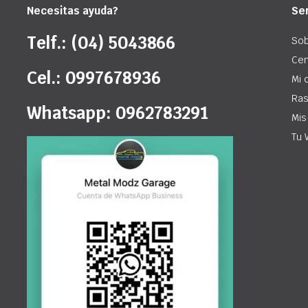
Necesitas ayuda?
Ser
Telf.: (04) 5043866
Sob
Cen
Cel.: 0997678936
Mi 
Ras
Whatsapp: 0962783291
Mis
Tu 