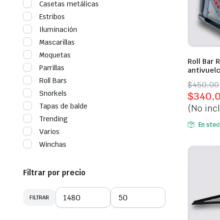
Casetas metálicas
Estribos
Iluminación
Mascarillas
Moquetas
Roll Bar 
Parrillas
antivuel
Roll Bars
Origina
Curren
$
450,00
Snorkels
$
340,
price
price
Tapas de balde
(No inc
was:
is:
Trending
$450,0
$340,0
En stoc
Varios
Winchas
Filtrar por precio
FILTRAR
Precio
Precio
mínimo
máximo