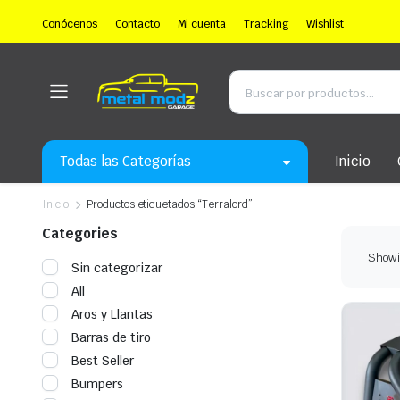
Conócenos
Contacto
Mi cuenta
Tracking
Wishlist
Todas las Categorías
Inicio
Inicio
Productos etiquetados “Terralord”
Categories
Showin
Sin categorizar
All
Aros y Llantas
Barras de tiro
Best Seller
Bumpers