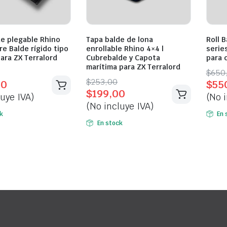
de plegable Rhino
Tapa balde de lona
Roll 
re Balde rígido tipo
enrollable Rhino 4×4 |
serie
para ZX Terralord
Cubrebalde y Capota
para 
marítima para ZX Terralord
l
t
Orig
Curr
$
650
Original
Current
$
253,00
00
$
55
pric
pric
$
199,00
price
price
luye IVA)
(No i
was:
is:
(No incluye IVA)
was:
is:
0.
0.
$650
$550
k
En 
$253,00.
$199,00.
En stock