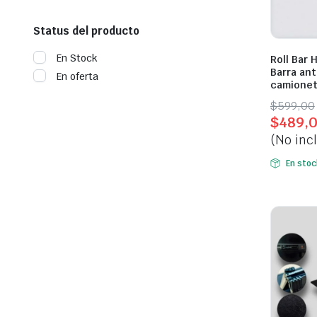
Status del producto
En Stock
Roll Bar 
Barra ant
En oferta
camione
Origina
Curren
$
599,00
$
489,
price
price
(No inc
was:
is:
$599,0
$489,0
En stoc