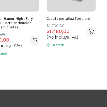
Bar Hamer Night Fury
Caseta metálica Terralord
s | Barra antivuelco
Original
Current
$
1.700,00
camionetas
$
1.480,00
price
price
inal
ent
,00
(No incluye IVA)
was:
is:
0,00
e
e
$1.700,00.
$1.480,00.
ncluye IVA)
En stock
,00.
,00.
stock