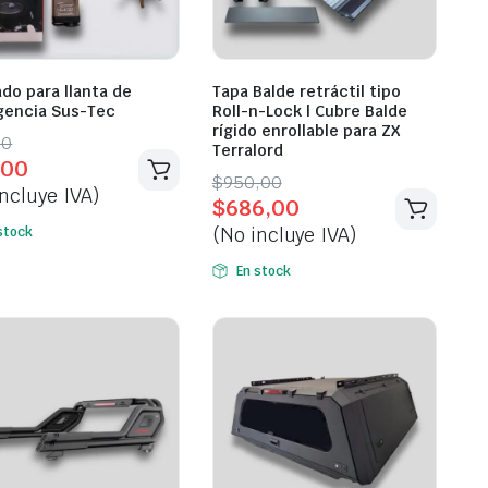
do para llanta de
Tapa Balde retráctil tipo
encia Sus-Tec
Roll-n-Lock | Cubre Balde
rígido enrollable para ZX
inal
ent
00
Terralord
,00
e
e
Original
Current
$
950,00
ncluye IVA)
$
686,00
price
price
00.
00.
(No incluye IVA)
stock
was:
is:
$950,00.
$686,00.
En stock