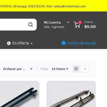
997678936. Whatsapp: 0962783291. Mail: ventas@metalmodz.com
0 items
Mi Cuenta
0
$
0,00
Hola, Ingrésate
En Oferta
Centro de Ayuda
:
Show: