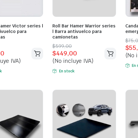
Hamer Victor series |
Roll Bar Hamer Warrior series
Canda
ivuelco para
| Barra antivuelco para
emerg
tas
camionetas
Orig
Curr
$
75,
l
t
Original
Current
$
599,00
$
55
pric
pric
00
$
449,00
price
price
(No i
was:
is:
luye IVA)
(No incluye IVA)
was:
is:
$75,
$55,
En 
0.
0.
$599,00.
$449,00.
k
En stock