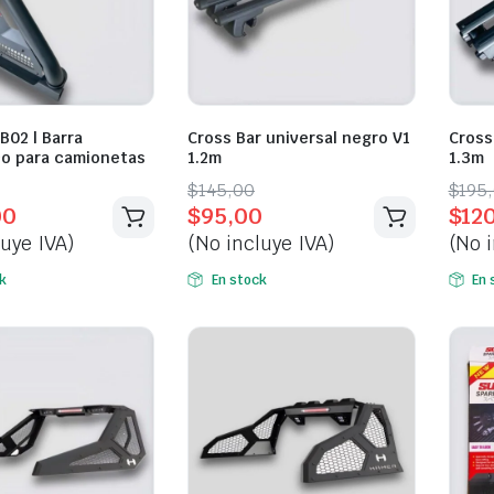
RB02 | Barra
Cross Bar universal negro V1
Cross
co para camionetas
1.2m
1.3m
l
t
Original
Current
Orig
Curr
$
145,00
$
195
00
$
95,00
$
12
price
price
pric
pric
luye IVA)
(No incluye IVA)
(No i
was:
is:
was:
is:
0.
0.
$145,00.
$95,00.
$195
$120
k
En stock
En 