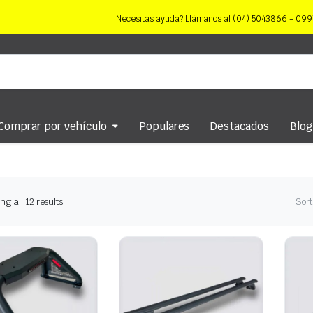
Necesitas ayuda? Llámanos al (04) 5043866 - 0
Comprar por vehículo
Populares
Destacados
Blog
Sorted
g all 12 results
Sort
by
latest