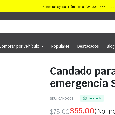
Necesitas ayuda? Llámanos al (04) 5043866 - 0
Comprar por vehículo
Populares
Destacados
Blog
Candado para
emergencia 
SKU:
CAN0001
En stock
$
55,00
(No in
$
75,00