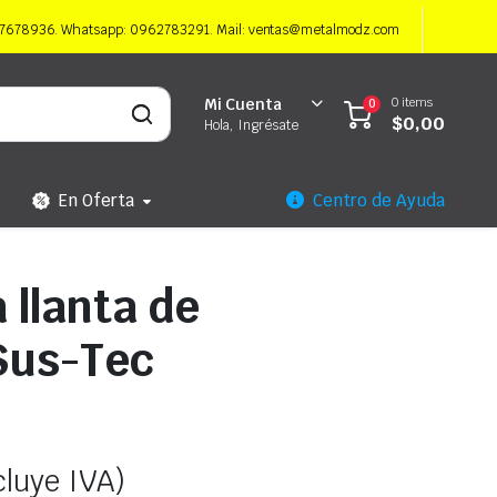
997678936. Whatsapp: 0962783291. Mail: ventas@metalmodz.com
0 items
Mi Cuenta
0
$
0,00
Hola, Ingrésate
En Oferta
Centro de Ayuda
 llanta de
Sus-Tec
cluye IVA)