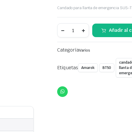
Original
Current
Candado para llanta de emergencia SUS-TEC.
price
price
was:
is:
Candado
Añadir al c
para
llanta
$75,00.
$55,00.
de
emergencia
Categoría
Varios
Sus-
Tec
quantity
candad
Etiquetas
Amarok
BT50
llanta 
emerge