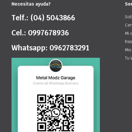
Necesitas ayuda?
Ser
Telf.: (04) 5043866
Sob
Cen
Cel.: 0997678936
Mi 
Ras
Whatsapp: 0962783291
Mis
Tu 