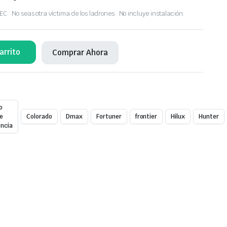
 No seas otra víctima de los ladrones. No incluye instalación.
arrito
Comprar Ahora
o
de
Colorado
Dmax
Fortuner
frontier
Hilux
Hunter
ncia