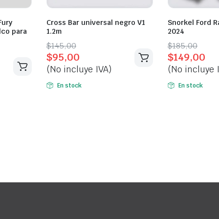
Fury
Cross Bar universal negro V1
Snorkel Ford R
lco para
1.2m
2024
Original
Current
Original
Current
$
145,00
$
185,00
$
95,00
$
149,00
price
price
price
price
(No incluye IVA)
(No incluye 
was:
is:
was:
is:
$145,00.
$95,00.
$185,00.
$149,00.
En stock
En stock