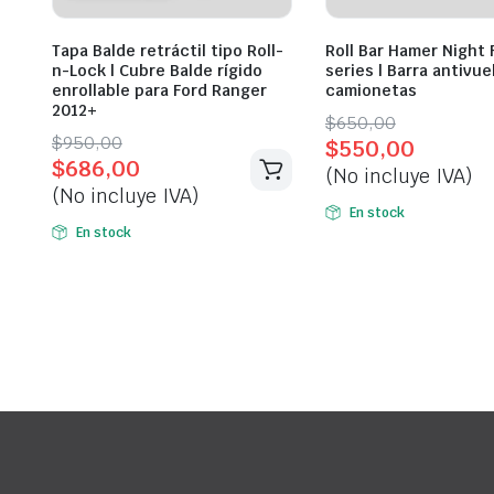
Tapa Balde retráctil tipo Roll-
Roll Bar Hamer Night 
n-Lock | Cubre Balde rígido
series | Barra antivue
enrollable para Ford Ranger
camionetas
2012+
Original
Current
$
650,00
Original
Current
$
950,00
$
550,00
price
price
$
686,00
price
price
(No incluye IVA)
was:
is:
(No incluye IVA)
was:
is:
$650,00.
$550,00.
En stock
$950,00.
$686,00.
En stock