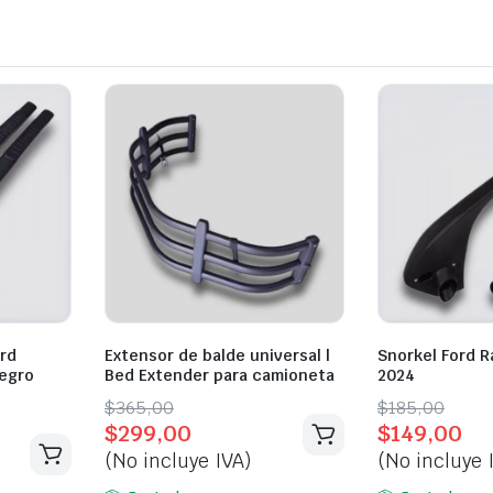
ord
Extensor de balde universal |
Snorkel Ford R
Negro
Bed Extender para camioneta
2024
Original
Current
Original
Current
$
365,00
$
185,00
$
299,00
$
149,00
price
price
price
price
(No incluye IVA)
(No incluye 
was:
is:
was:
is: