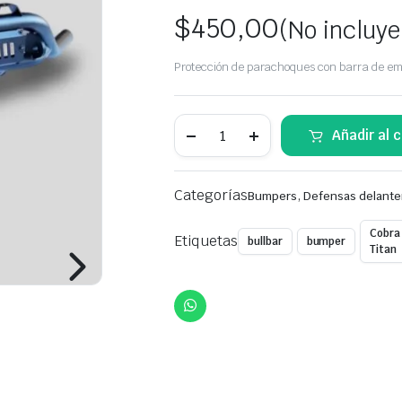
$
450,00
(No incluye
Protección de parachoques con barra de empu
Defensa
Añadir al c
delantera
tipo
mataburro
|
Categorías
,
Bumpers
Defensas delante
Bumper
estilo
Nudge
Cobra
Etiquetas
bullbar
bumper
Bar
Titan
para
Ford
Ranger
2012+
quantity