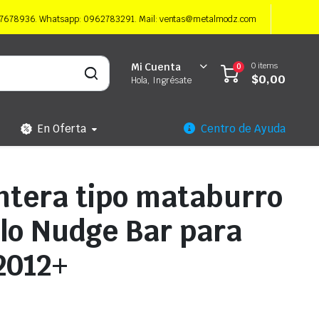
997678936. Whatsapp: 0962783291. Mail: ventas@metalmodz.com
0 items
Mi Cuenta
0
$
0,00
Hola, Ingrésate
En Oferta
Centro de Ayuda
ntera tipo mataburro
ilo Nudge Bar para
2012+