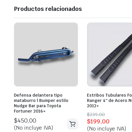
Productos relacionados
Defensa delantera tipo
Estribos Tubulares F
mataburro | Bumper estilo
Ranger 4″ de Acero 
Nudge Bar para Toyota
2012+
Fortuner 2016+
Original
Current
$
239,00
$
450,00
$
199,00
price
price
(No incluye IVA)
(No incluye IVA)
was:
is: