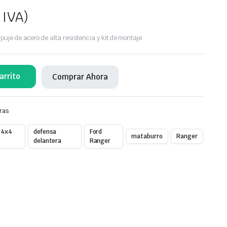
 IVA)
je de acero de alta resistencia y kit de montaje.
arrito
Comprar Ahora
ras
 4x4
defensa
Ford
mataburro
Ranger
delantera
Ranger