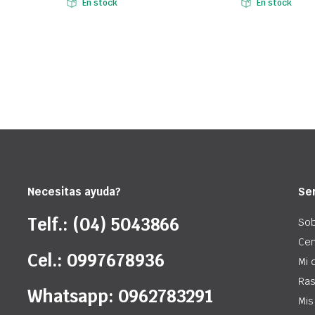
$365,00.
$299,00.
$185,00.
$149,00.
En stock
En stock
Necesitas ayuda?
Ser
Telf.: (04) 5043866
Sob
Cen
Cel.: 0997678936
Mi 
Ras
Whatsapp: 0962783291
Mis