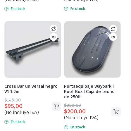
was:
is:
was:
is:
$520,00.
$460,00.
$350,00.
$290,00.
En stock
En stock
Cross Bar universal negro
Portaequipaje Waypark |
V1 1.2m
Roof Box | Caja de techo
de 250lt.
Original
Current
$
145,00
Original
Current
$
350,00
$
95,00
price
price
$
200,00
price
price
(No incluye IVA)
was:
is:
(No incluye IVA)
was:
is:
$145,00.
$95,00.
En stock
$350,00.
$200,00.
En stock