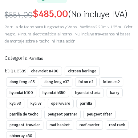
$
485,00
(No incluye IVA)
$
554,00
Original
Current
Parrilla de techo para furgonetas y Vans. Medidas 2.20m x 1.25m. Color
price
price
negro. Pintura electrostática al horno. NO incluye travesaños ni bases
de montaje sobre el techo, ni instalación.
was:
is:
Categoría
$554,00.
$485,00.
Parrillas
Etiquetas
chevrolet n400
citroen berlingo
dong feng c35
dong feng c37
foton c2
foton cs2
hyundai h100
hyundai h350
hyundai staria
karry
kyc v3
kyc v7
opel vivaro
parrilla
parrilla de techo
peugeot partner
peugeot rifter
peugeot traveler
roof basket
roof carrier
roof rack
shineray x30