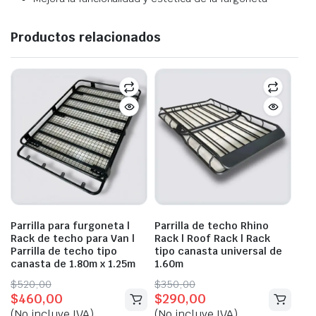
Productos relacionados
Parrilla para furgoneta |
Parrilla de techo Rhino
Rack de techo para Van |
Rack | Roof Rack | Rack
Parrilla de techo tipo
tipo canasta universal de
canasta de 1.80m x 1.25m
1.60m
Original
Current
Original
Current
$
520,00
$
350,00
$
460,00
$
290,00
price
price
price
price
(No incluye IVA)
(No incluye IVA)