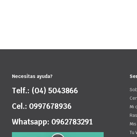
Necesitas ayuda?
Ser
Telf.: (04) 5043866
Sob
Cen
Cel.: 0997678936
Mi 
Ras
Whatsapp: 0962783291
Mis
Tu 