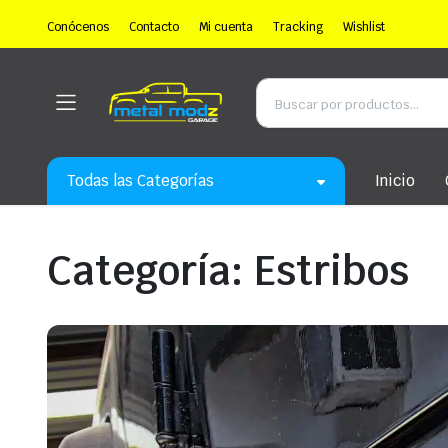
Conócenos
Contacto
Mi cuenta
Tracking
Wishlist
Todas las Categorías
Inicio
Categoría:
Estribos