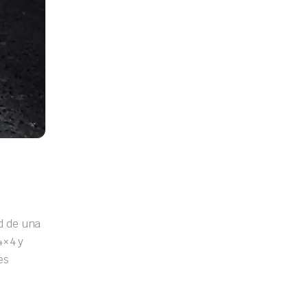
d de una
4×4 y
es