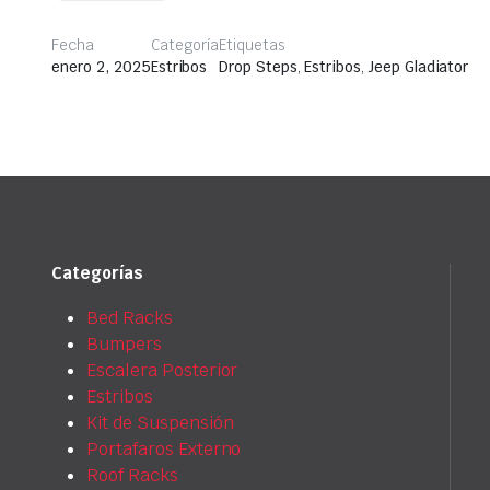
Fecha
Categoría
Etiquetas
enero 2, 2025
Estribos
Drop Steps
,
Estribos
,
Jeep Gladiator
Categorías
Bed Racks
Bumpers
Escalera Posterior
Estribos
Kit de Suspensión
Portafaros Externo
Roof Racks