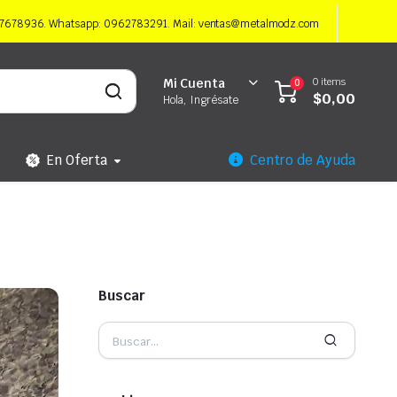
997678936. Whatsapp: 0962783291. Mail: ventas@metalmodz.com
0 items
Mi Cuenta
0
$
0,00
Hola, Ingrésate
En Oferta
Centro de Ayuda
Buscar