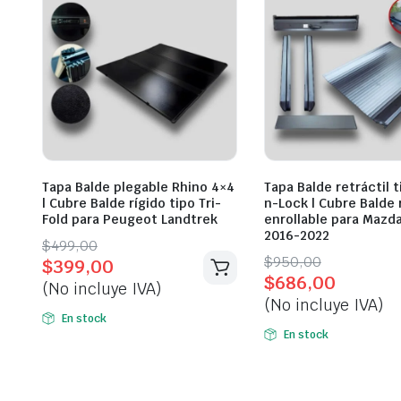
Tapa Balde plegable Rhino 4×4
Tapa Balde retráctil t
| Cubre Balde rígido tipo Tri-
n-Lock | Cubre Balde 
Fold para Peugeot Landtrek
enrollable para Mazd
2016-2022
Original
Current
$
499,00
Original
Current
$
950,00
$
399,00
price
price
$
686,00
price
price
(No incluye IVA)
was:
is:
(No incluye IVA)
was:
is:
$499,00.
$399,00.
En stock
$950,00.
$686,00.
En stock