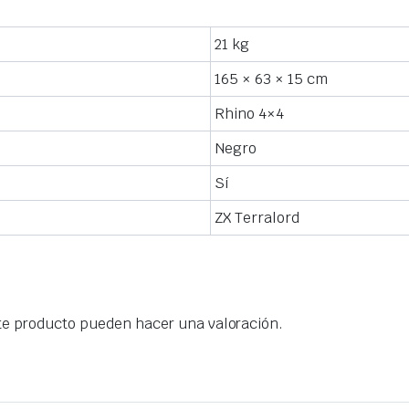
21 kg
165 × 63 × 15 cm
Rhino 4×4
Negro
Sí
ZX Terralord
te producto pueden hacer una valoración.