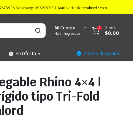
997678936. Whatsapp: 0962783291. Mail: ventas@metalmodz.com
0 items
Mi Cuenta
0
$
0,00
Hola, Ingrésate
En Oferta
Centro de Ayuda
egable Rhino 4×4 |
ígido tipo Tri-Fold
alord