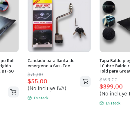
ipo Roll-
Candado para llanta de
Tapa Balde ple
rígido
emergencia Sus-Tec
| Cubre Balde r
a BT-50
Fold para Grea
Original
Current
$
75,00
Original
Current
$
499,00
$
55,00
price
price
$
399,00
price
price
(No incluye IVA)
was:
is:
(No incluye 
was:
is:
$75,00.
$55,00.
En stock
$499,00.
$399,00.
En stock