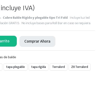
 incluye IVA)
4.
Cubre Balde Rígido y plegable tipo Tri Fold
. Incluye luz led
alación GRATIS. No incluye bases para Roll Bar en caso se requiera.
arrito
Comprar Ahora
as de balde
tapa plegable
tapa rígida
Terralord
ZX Terralord