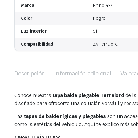
Marca
Rhino 4×4
Color
Negro
Luz interior
Sí
Compatibilidad
ZX Terralord
Descripción
Información adicional
Valora
Conoce nuestra
tapa balde plegable Terralord
de la
diseñado para ofrecerte una solución versátil y resist
Las
tapas de balde rígidas y plegables
son un acceso
como la estética del vehículo. Aquí te explico más sob
CARACTERÍSTICAS: