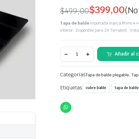
$
399,00
(No
$
499,00
Original
Current
Tapa de balde
importada marca Rhino 4×
price
price
interior. Disponible para ZX Terralord. Inst
was:
is:
Tapa
Añadir al c
$499,00.
$399,00.
Balde
plegable
Rhino
4x4
Categorías
,
Tapa de balde plegable
Tap
|
Cubre
Balde
Etiquetas
cubre balde
tapa de balde
rígido
tipo
Tri-
Fold
para
ZX
Terralord
quantity