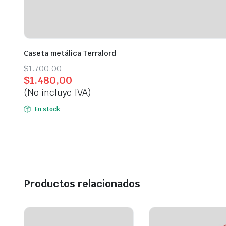
Caseta metálica Terralord
Original
Current
$
1.700,00
$
1.480,00
price
price
(No incluye IVA)
was:
is:
$1.700,00.
$1.480,00.
En stock
Productos relacionados