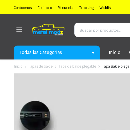
Conócenos
Contacto
Mi cuenta
Tracking
Wishlist
Todas las Categorías
Inicio
Inicio
Tapas de balde
Tapa de balde plegable
Tapa Balde plegab