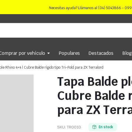
Necesitas ayuda? Llámanos al (04) 5043866 - 0
Comprar por vehículo
Populares
Destacados
Blog
le Rhino 4×4 | Cubre Balde rígido tipo Tri-Fold para ZX Terralord
Tapa Balde pl
Cubre Balde r
para ZX Terr
SKU:
TR0010
En stock