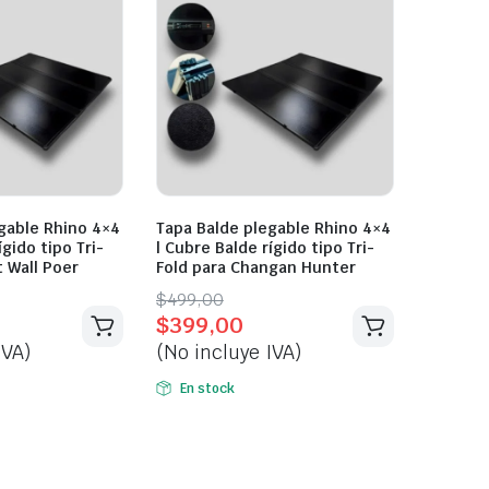
gable Rhino 4×4
Tapa Balde plegable Rhino 4×4
ígido tipo Tri-
| Cubre Balde rígido tipo Tri-
t Wall Poer
Fold para Changan Hunter
Original
Current
$
499,00
$
399,00
price
price
IVA)
(No incluye IVA)
was:
is:
$499,00.
$399,00.
En stock