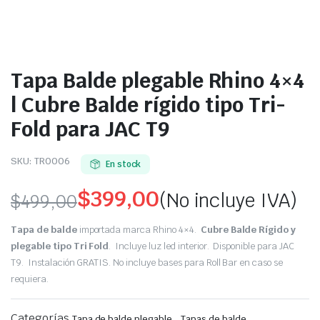
Tapa Balde plegable Rhino 4×4
| Cubre Balde rígido tipo Tri-
Fold para JAC T9
SKU:
TR0006
En stock
$
399,00
(No incluye IVA)
$
499,00
Original
Current
Tapa de balde
importada marca Rhino 4×4.
Cubre Balde Rígido y
price
price
plegable tipo Tri Fold
. Incluye luz led interior. Disponible para JAC
T9. Instalación GRATIS. No incluye bases para Roll Bar en caso se
was:
is:
requiera.
$499,00.
$399,00.
Categorías
,
Tapa de balde plegable
Tapas de balde