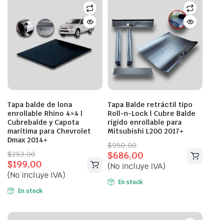
Tapa balde de lona
Tapa Balde retráctil tipo
enrollable Rhino 4×4 |
Roll-n-Lock | Cubre Balde
Cubrebalde y Capota
rígido enrollable para
marítima para Chevrolet
Mitsubishi L200 2017+
Dmax 2014+
Original
Current
$
950,00
Original
Current
$
253,00
$
686,00
price
price
$
199,00
price
price
(No incluye IVA)
was:
is:
(No incluye IVA)
was:
is:
$950,00.
$686,00.
En stock
$253,00.
$199,00.
En stock