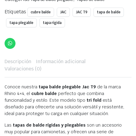
Etiquetas
cubre balde
JAC
JAC T9
tapa de balde
tapa plegable
tapa rígida
Descripción
Información adicional
Valoraciones (0)
Conoce nuestra
tapa balde plegable Jac T9
de la marca
Rhino 4×4, el
cubre balde
perfecto que combina
funcionalidad y estilo. Este modelo tipo
tri fold
está
diseñado para ofrecerte una solución versátil y resistente,
ideal para proteger tu carga en cualquier situación.
Las
tapas de balde rígidas y plegables
son un accesorio
muy popular para camionetas, y ofrecen una serie de