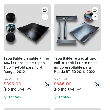
Tapa Balde plegable Rhino
Tapa Balde retráctil tipo
4×4 | Cubre Balde rígido
Roll-n-Lock | Cubre Balde
tipo Tri-Fold para Ford
rígido enrollable para
Ranger 2012+
Mazda BT-50 2016-2022
Original
Current
Original
Current
$
499,00
$
950,00
$
399,00
$
686,00
price
price
price
price
(No incluye IVA)
(No incluye IVA)
was:
is:
was:
is:
$499,00.
$399,00.
$950,00.
$686,00.
En stock
En stock