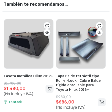
También te recomendamos…
Caseta metálica Hilux 2012+
Tapa Balde retráctil tipo
Roll-n-Lock | Cubre Balde
Original
Current
$
1.700,00
rígido enrollable para
$
1.480,00
price
price
Toyota Hilux 2016+
(No incluye IVA)
was:
is:
Original
Current
$
950,00
$1.700,00.
$1.480,00.
$
686,00
price
price
En stock
(No incluye IVA)
was:
is: