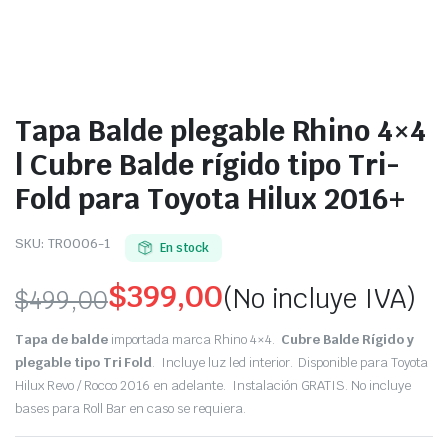
Tapa Balde plegable Rhino 4×4
| Cubre Balde rígido tipo Tri-
Fold para Toyota Hilux 2016+
SKU:
TR0006-1
En stock
$
399,00
(No incluye IVA)
$
499,00
Original
Current
Tapa de balde
importada marca Rhino 4×4.
Cubre Balde Rígido y
price
price
plegable tipo Tri Fold
. Incluye luz led interior. Disponible para Toyota
Hilux Revo / Rocco 2016 en adelante. Instalación GRATIS. No incluye
was:
is:
bases para Roll Bar en caso se requiera.