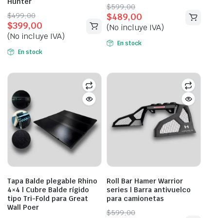
Hunter
Original
Current
$
599,00
Original
Current
$
499,00
$
489,00
price
price
$
399,00
price
price
(No incluye IVA)
was:
is:
(No incluye IVA)
was:
is:
$599,00.
$489,00.
En stock
$499,00.
$399,00.
En stock
Tapa Balde plegable Rhino
Roll Bar Hamer Warrior
4×4 | Cubre Balde rígido
series | Barra antivuelco
tipo Tri-Fold para Great
para camionetas
Wall Poer
Original
Current
$
599,00