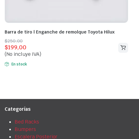
Barra de tiro | Enganche de remolque Toyota Hilux
Original
Current
$
250,00
$
199,00
price
price
(No incluye IVA)
was:
is:
$250,00.
$199,00.
En stock
Categorías
Bed Racks
Bumpers
Escalera Posterior