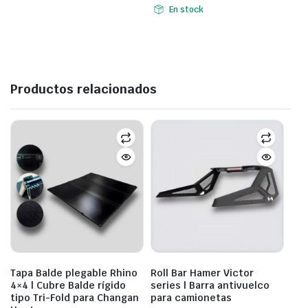
$950,00.
$686,00.
En stock
Productos relacionados
Tapa Balde plegable Rhino
Roll Bar Hamer Victor
4×4 | Cubre Balde rígido
series | Barra antivuelco
tipo Tri-Fold para Changan
para camionetas