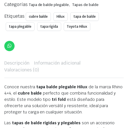
$499,00.
$399,00.
Categorías
,
Tapa de balde plegable
Tapas de balde
Etiquetas
cubre balde
Hilux
tapa de balde
tapa plegable
tapa rígida
Toyota Hilux
Descripción
Información adicional
Valoraciones (0)
Conoce nuestra
tapa balde plegable Hilux
de la marca Rhino
4×4, el
cubre balde
perfecto que combina funcionalidad y
estilo. Este modelo tipo
tri fold
está diseñado para
ofrecerte una solución versátil y resistente, ideal para
proteger tu carga en cualquier situación.
Las
tapas de balde rígidas y plegables
son un accesorio