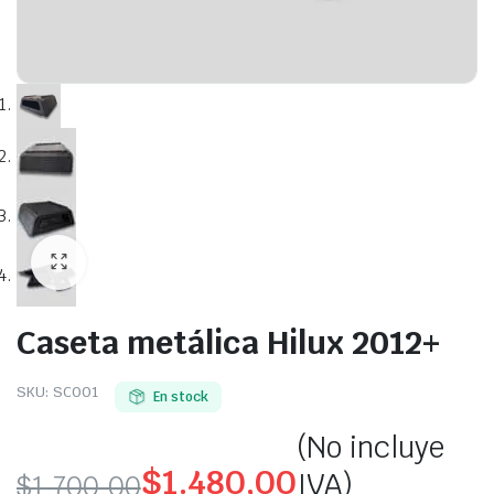
Caseta metálica Hilux 2012+
SKU:
SC001
En stock
(No incluye
$
1.480,00
IVA)
$
1.700,00