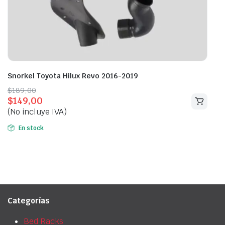
Snorkel Toyota Hilux Revo 2016-2019
Original
Current
$
189,00
$
149,00
price
price
(No incluye IVA)
was:
is:
$189,00.
$149,00.
En stock
Categorías
Bed Racks