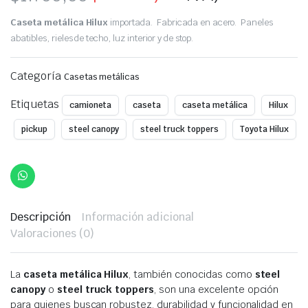
Original
Current
Caseta metálica Hilux
importada. Fabricada en acero. Paneles
price
price
abatibles, rieles de techo, luz interior y de stop.
was:
is:
Categoría
Casetas metálicas
$1.700,00.
$1.480,00.
Etiquetas
camioneta
caseta
caseta metálica
Hilux
pickup
steel canopy
steel truck toppers
Toyota Hilux
Descripción
Información adicional
Valoraciones (0)
La
caseta metálica Hilux
, también conocidas como
steel
canopy
o
steel truck toppers
, son una excelente opción
para quienes buscan robustez, durabilidad y funcionalidad en