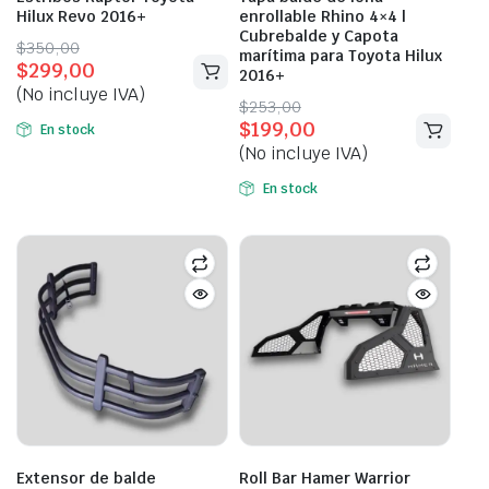
Hilux Revo 2016+
enrollable Rhino 4×4 |
Cubrebalde y Capota
Original
Current
$
350,00
marítima para Toyota Hilux
$
299,00
price
price
2016+
(No incluye IVA)
was:
is:
Original
Current
$
253,00
$350,00.
$299,00.
$
199,00
price
price
En stock
(No incluye IVA)
was:
is:
$253,00.
$199,00.
En stock
Extensor de balde
Roll Bar Hamer Warrior