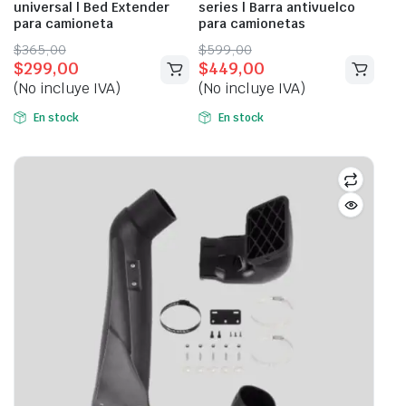
universal | Bed Extender
series | Barra antivuelco
para camioneta
para camionetas
Original
Current
Original
Current
$
365,00
$
599,00
$
299,00
$
449,00
price
price
price
price
(No incluye IVA)
(No incluye IVA)
was:
is:
was:
is:
$365,00.
$299,00.
$599,00.
$449,00.
En stock
En stock