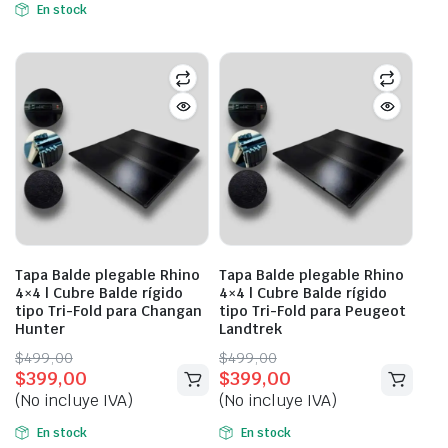
$650,00.
$550,00.
En stock
Tapa Balde plegable Rhino
Tapa Balde plegable Rhino
4×4 | Cubre Balde rígido
4×4 | Cubre Balde rígido
tipo Tri-Fold para Changan
tipo Tri-Fold para Peugeot
Hunter
Landtrek
Original
Current
Original
Current
$
499,00
$
499,00
$
399,00
$
399,00
price
price
price
price
(No incluye IVA)
(No incluye IVA)
was:
is:
was:
is:
$499,00.
$399,00.
$499,00.
$399,00.
En stock
En stock