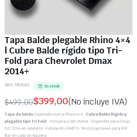
Tapa Balde plegable Rhino 4×4
| Cubre Balde rígido tipo Tri-
Fold para Chevrolet Dmax
2014+
SKU:
TR0001
En stock
$
399,00
(No incluye IVA)
$
499,00
Original
Current
Tapa de balde
importada marca Rhino 4×4.
Cubre Balde Rígido y
price
price
plegable tipo Tri Fold
. Incluye luz led interior. Disponible para Dmax
D/C 2014 en adelante. Instalación GRATIS. No incluye bases para Roll
was:
is:
Bar en caso se requiera.