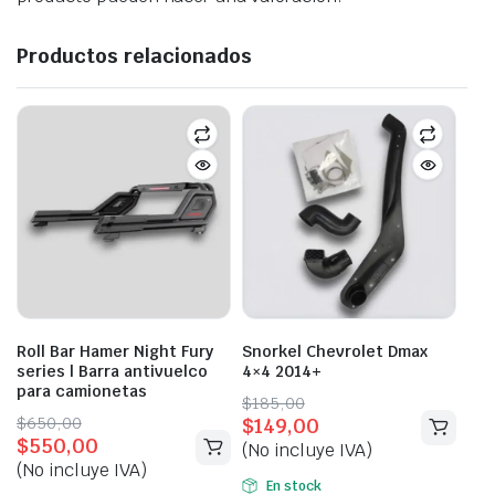
Productos relacionados
Roll Bar Hamer Night Fury
Snorkel Chevrolet Dmax
series | Barra antivuelco
4×4 2014+
para camionetas
Original
Current
$
185,00
Original
Current
$
650,00
$
149,00
price
price
$
550,00
price
price
(No incluye IVA)
was:
is:
(No incluye IVA)
was:
is:
$185,00.
$149,00.
En stock