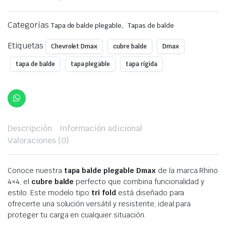
$499,00.
$399,00.
Categorías
,
Tapa de balde plegable
Tapas de balde
Etiquetas
Chevrolet Dmax
cubre balde
Dmax
tapa de balde
tapa plegable
tapa rígida
Descripción
Información adicional
Valoraciones (0)
Conoce nuestra
tapa balde plegable Dmax
de la marca Rhino
4×4, el
cubre balde
perfecto que combina funcionalidad y
estilo. Este modelo tipo
tri fold
está diseñado para
ofrecerte una solución versátil y resistente, ideal para
proteger tu carga en cualquier situación.