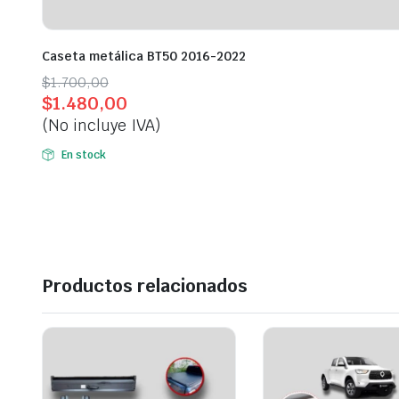
Caseta metálica BT50 2016-2022
Original
Current
$
1.700,00
$
1.480,00
price
price
(No incluye IVA)
was:
is:
$1.700,00.
$1.480,00.
En stock
Productos relacionados