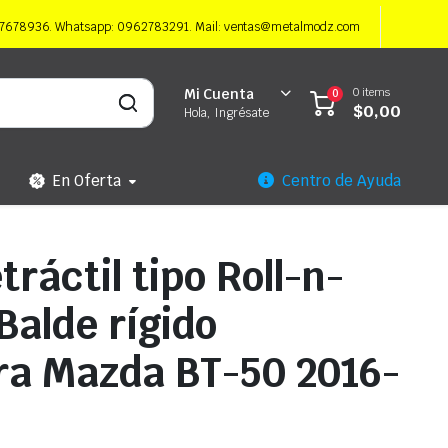
997678936. Whatsapp: 0962783291. Mail: ventas@metalmodz.com
0 items
Mi Cuenta
0
$
0,00
Hola, Ingrésate
En Oferta
Centro de Ayuda
ráctil tipo Roll-n-
Balde rígido
ara Mazda BT-50 2016-