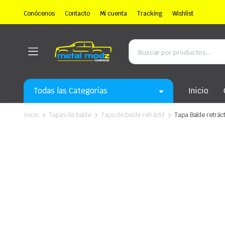
Conócenos
Contacto
Mi cuenta
Tracking
Wishlist
Todas las Categorías
Inicio
Inicio
Tapas de balde
Tapa de balde retráctil
Tapa Balde retráct