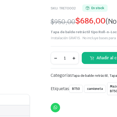
SKU:
TRET0002
En stock
$
686,00
(No
$
950,00
Original
Current
Tapa de balde retráctil tipo Roll-n-Loc
price
price
Instalación GRATIS. No incluye bases para R
was:
is:
Tapa
Añadir al c
$950,00.
$686,00.
Balde
retráctil
tipo
Roll-
Categorías
,
Tapa de balde retráctil
Tapa
n-
Lock
|
Maz
Etiquetas
BT50
camioneta
Cubre
BT5
Balde
rígido
enrollable
para
Mazda
BT-