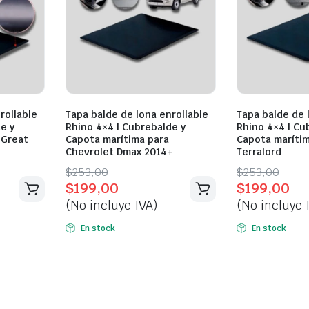
rollable
Tapa balde de lona enrollable
Tapa balde de 
e y
Rhino 4×4 | Cubrebalde y
Rhino 4×4 | Cu
 Great
Capota marítima para
Capota marítim
Chevrolet Dmax 2014+
Terralord
Original
Current
Original
Current
$
253,00
$
253,00
$
199,00
$
199,00
price
price
price
price
(No incluye IVA)
(No incluye 
was:
is:
was:
is:
$253,00.
$199,00.
$253,00.
$199,00.
En stock
En stock