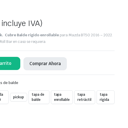
 incluye IVA)
k. Cubre Balde rígido enrollable
para Mazda BT50 2016 – 2022.
oll Bar en caso se requiera.
arrito
Comprar Ahora
s de balde
da
tapa de
tapa
tapa
tapa
pickup
0
balde
enrollable
retráctil
rígida