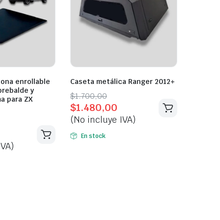
lona enrollable
Caseta metálica Ranger 2012+
brebalde y
Original
Current
$
1.700,00
a para ZX
$
1.480,00
price
price
(No incluye IVA)
was:
is:
$1.700,00.
$1.480,00.
En stock
IVA)