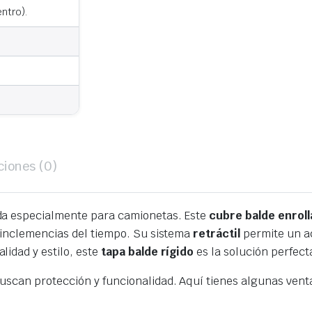
50
entro).
2016-
2022
quantity
ciones (0)
da especialmente para camionetas. Este
cubre balde enroll
 inclemencias del tiempo. Su sistema
retráctil
permite un ac
idad y estilo, este
tapa balde rígido
es la solución perfect
scan protección y funcionalidad. Aquí tienes algunas venta