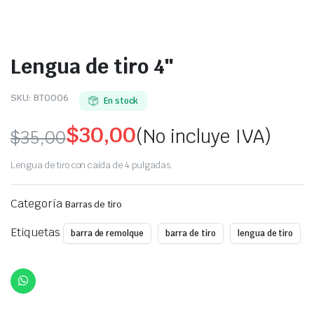
Lengua de tiro 4″
SKU:
BT0006
En stock
$
30,00
(No incluye IVA)
$
35,00
Original
Current
Lengua de tiro con caída de 4 pulgadas.
price
price
Categoría
Barras de tiro
was:
is:
Etiquetas
barra de remolque
barra de tiro
lengua de tiro
$35,00.
$30,00.