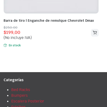
Barra de tiro | Enganche de remolque Chevrolet Dmax
Original
Current
$
250,00
$
199,00
price
price
(No incluye IVA)
was:
is:
$250,00.
$199,00.
En stock
Categorías
Bed Racks
Bumpers
Escalera Posterior
Estribos