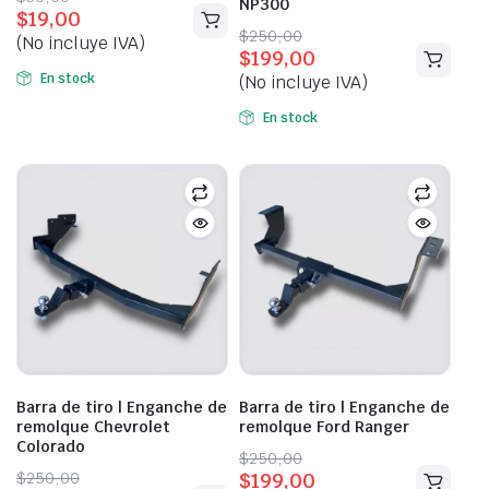
NP300
$
19,00
price
price
Original
Current
$
250,00
(No incluye IVA)
was:
is:
$
199,00
price
price
$30,00.
$19,00.
En stock
(No incluye IVA)
was:
is:
$250,00.
$199,00.
En stock
Barra de tiro | Enganche de
Barra de tiro | Enganche de
remolque Chevrolet
remolque Ford Ranger
Colorado
Original
Current
$
250,00
Original
Current
$
250,00
$
199,00
price
price