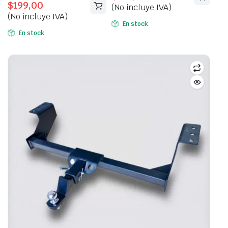
$
199,00
price
price
(No incluye IVA)
was:
is:
(No incluye IVA)
was:
is:
$250,00.
$199,00.
En stock
$250,00.
$199,00.
En stock