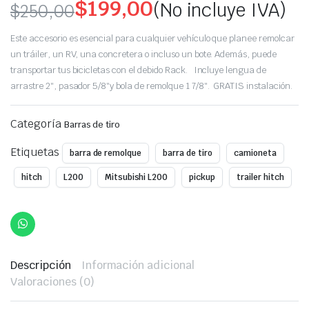
$
199,00
(No incluye IVA)
$
250,00
Original
Current
Este accesorio es esencial para cualquier vehículo que planee remolcar
price
price
un tráiler, un RV, una concretera o incluso un bote. Además, puede
transportar tus bicicletas con el debido Rack. Incluye lengua de
was:
is:
arrastre 2″, pasador 5/8″y bola de remolque 1 7/8″. GRATIS instalación.
$250,00.
$199,00.
Categoría
Barras de tiro
Etiquetas
barra de remolque
barra de tiro
camioneta
hitch
L200
Mitsubishi L200
pickup
trailer hitch
Descripción
Información adicional
Valoraciones (0)