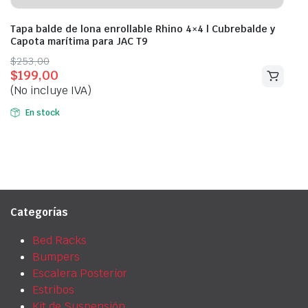
Tapa balde de lona enrollable Rhino 4×4 | Cubrebalde y
Capota marítima para JAC T9
Original
Current
$
253,00
$
199,00
price
price
(No incluye IVA)
was:
is:
$253,00.
$199,00.
En stock
Categorías
Bed Racks
Bumpers
Escalera Posterior
Estribos
Kit de Suspensión