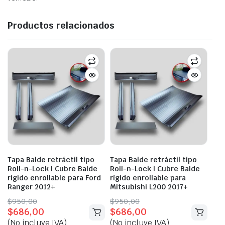
Productos relacionados
Tapa Balde retráctil tipo
Tapa Balde retráctil tipo
Roll-n-Lock | Cubre Balde
Roll-n-Lock | Cubre Balde
rígido enrollable para Ford
rígido enrollable para
Ranger 2012+
Mitsubishi L200 2017+
Original
Current
Original
Current
$
950,00
$
950,00
$
686,00
$
686,00
price
price
price
price
(No incluye IVA)
(No incluye IVA)
was:
is:
was:
is: