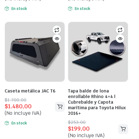
$950,00.
$686,00.
$950,00.
$686,00.
En stock
En stock
Caseta metálica JAC T6
Tapa balde de lona
enrollable Rhino 4×4 |
Original
Current
$
1.700,00
Cubrebalde y Capota
$
1.480,00
price
price
marítima para Toyota Hilux
(No incluye IVA)
2016+
was:
is:
$1.700,00.
$1.480,00.
Original
Current
$
253,00
En stock
$
199,00
price
price
(No incluye IVA)
was:
is: