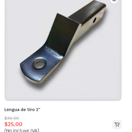
Lengua de tiro 2″
Original
Current
$
30,00
$
25,00
price
price
(No incluye IVA)
was:
is: