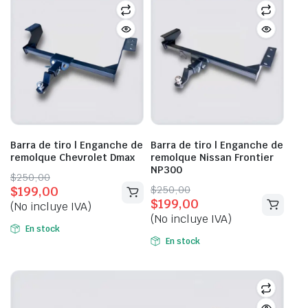
Barra de tiro | Enganche de
Barra de tiro | Enganche de
remolque Chevrolet Dmax
remolque Nissan Frontier
NP300
Original
Current
$
250,00
Original
Current
$
250,00
$
199,00
price
price
$
199,00
price
price
(No incluye IVA)
was:
is:
(No incluye IVA)
was:
is:
$250,00.
$199,00.
En stock
$250,00.
$199,00.
En stock