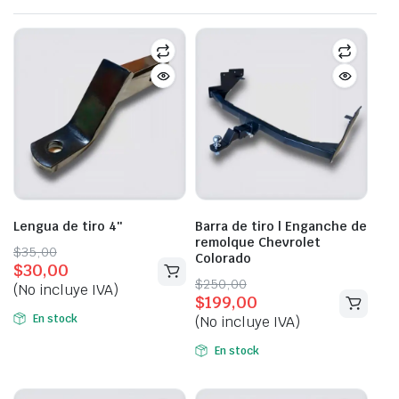
Lengua de tiro 4″
Barra de tiro | Enganche de
remolque Chevrolet
Original
Current
$
35,00
Colorado
$
30,00
price
price
Original
Current
$
250,00
(No incluye IVA)
was:
is:
$
199,00
price
price
$35,00.
$30,00.
En stock
(No incluye IVA)
was:
is:
$250,00.
$199,00.
En stock