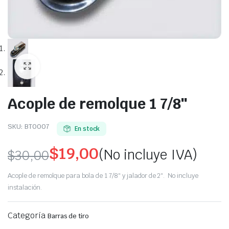
Acople de remolque 1 7/8″
SKU:
BT0007
En stock
$
19,00
(No incluye IVA)
$
30,00
Original
Current
Acople de remolque para bola de 1 7/8″ y jalador de 2″. No incluye
price
price
instalación.
was:
is:
Categoría
Barras de tiro