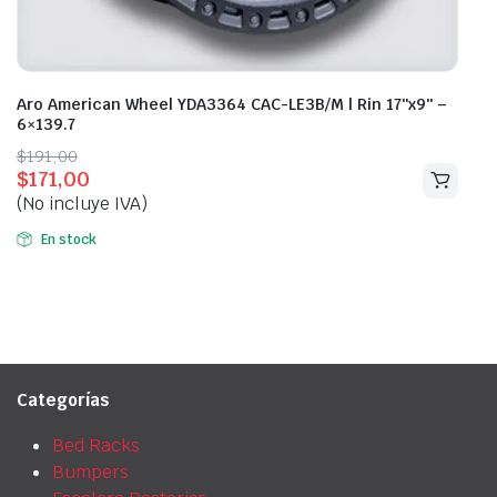
Aro American Wheel YDA3364 CAC-LE3B/M | Rin 17″x9″ –
6×139.7
Original
Current
$
191,00
$
171,00
price
price
(No incluye IVA)
was:
is:
$191,00.
$171,00.
En stock
Categorías
Bed Racks
Bumpers