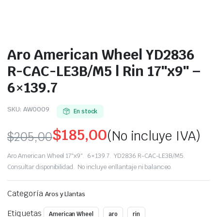
Aro American Wheel YD2836
R-CAC-LE3B/M5 | Rin 17″x9″ –
6×139.7
SKU:
AW0009
En stock
$
185,00
(No incluye IVA)
$
205,00
Original
Current
Aro American Wheel 17″x9″. 6×139.7. YD2836 R-CAC-LE3B/M5.
price
price
Consultar disponibilidad. No incluye enllantaje ni balanceo.
was:
is:
Categoría
Aros y Llantas
$205,00.
$185,00.
Etiquetas
American Wheel
aro
rin