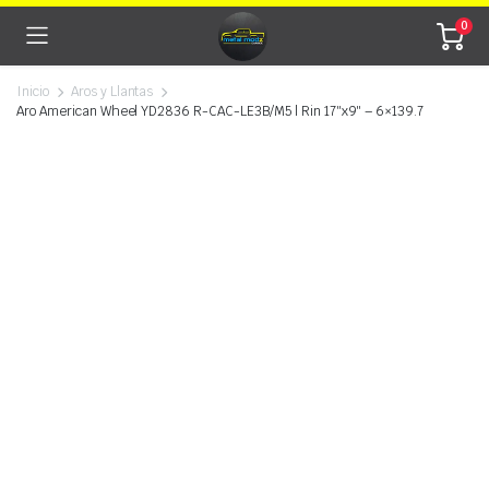
0
Inicio
Aros y Llantas
Aro American Wheel YD2836 R-CAC-LE3B/M5 | Rin 17″x9″ – 6×139.7