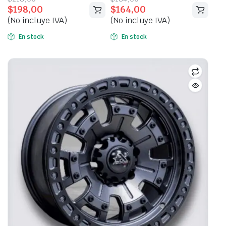
$
198,00
$
164,00
price
price
price
price
(No incluye IVA)
(No incluye IVA)
was:
is:
was:
is:
$218,00.
$198,00.
$184,00.
$164,00.
En stock
En stock