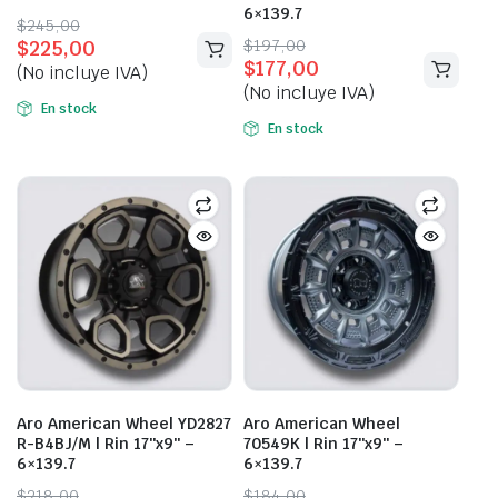
6×139.7
Original
Current
$
245,00
Original
Current
$
197,00
$
225,00
price
price
$
177,00
price
price
(No incluye IVA)
was:
is:
(No incluye IVA)
was:
is:
$245,00.
$225,00.
En stock
$197,00.
$177,00.
En stock
Aro American Wheel YD2827
Aro American Wheel
R-B4BJ/M | Rin 17″x9″ –
70549K | Rin 17″x9″ –
6×139.7
6×139.7
Original
Current
Original
Current
$
218,00
$
184,00