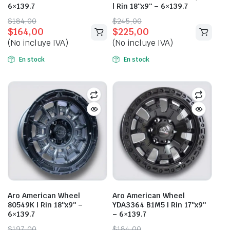
6×139.7
| Rin 18″x9″ – 6×139.7
Original
Current
Original
Current
$
184,00
$
245,00
$
164,00
$
225,00
price
price
price
price
(No incluye IVA)
(No incluye IVA)
was:
is:
was:
is:
$184,00.
$164,00.
$245,00.
$225,00.
En stock
En stock
Aro American Wheel
Aro American Wheel
80549K | Rin 18″x9″ –
YDA3364 B1M5 | Rin 17″x9″
6×139.7
– 6×139.7
Original
Current
Original
Current
$
197,00
$
184,00