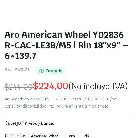
Aro American Wheel YD2836
R-CAC-LE3B/M5 | Rin 18″x9″ –
6×139.7
SKU:
AW0010
En stock
$
224,00
(No incluye IVA)
$
244,00
Original
Current
Aro American Wheel 18″x9″. 6×139.7. YD2836 R-CAC-LE3B/M5.
price
price
Consultar disponibilidad. No incluye enllantaje ni balanceo.
was:
is:
Categoría
Aros y Llantas
$244,00.
$224,00.
Etiquetas
American Wheel
aro
rin