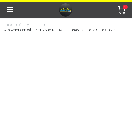
0
Inicio
Aros y Llantas
Aro American Wheel YD2836 R-CAC-LE3B/M5 | Rin 18″x9″ – 6×139.7