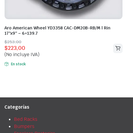
Aro American Wheel YD3358 CAC-DM20B-RB/M | Rin
17″x9″ – 6×139.7
Original
Current
$
253,00
$
223,00
price
price
(No incluye IVA)
was:
is:
$253,00.
$223,00.
En stock
Categorías
Bed Racks
Bumpers