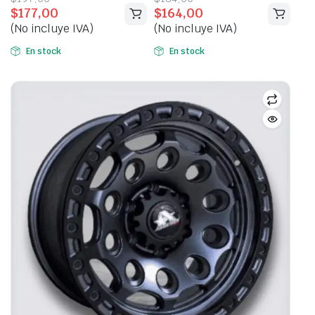
$
177,00
$
164,00
price
price
price
price
(No incluye IVA)
(No incluye IVA)
was:
is:
was:
is:
$197,00.
$177,00.
$184,00.
$164,00.
En stock
En stock