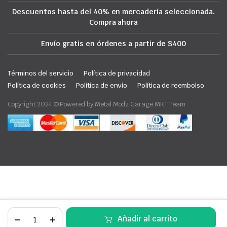
Descuentos hasta del 40% en mercadería seleccionada.
Compra ahora
Envío gratis en órdenes a partir de $400
Términos del servicio
Política de privacidad
Política de cookies
Política de envío
Política de reembolso
Copyright 2024 © Powered by Metal Modz Garage MKT Team
Defensa
Añadir al carrito
Delantera