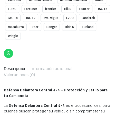
Colorado
defensa central
defensa delantera
Dmax
F-150
Fortuner
frontier
Hilux
Hunter
JAC T6
JAC T8
JAC T9
JMC Vigus
L200
Landtrek
mataburro
Poer
Ranger
Rich 6
Tunland
Wingle
Descripción
Información adicional
Valoraciones (0)
Defensa Delantera Central 4×4 – Protección y Estilo para
tu Camioneta
La
Defensa Delantera Central 4×4
es el accesorio ideal para
quienes buscan proteger su vehículo sin comprometer su