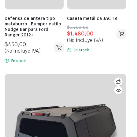
Defensa delantera tipo
Caseta metálica JAC T8
mataburro | Bumper estilo
Original
Current
$
1.700,00
Nudge Bar para Ford
$
1.480,00
price
price
Ranger 2012+
(No incluye IVA)
was:
is:
$
450,00
$1.700,00.
$1.480,00.
(No incluye IVA)
En stock
En stock