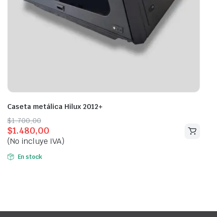
Caseta metálica Hilux 2012+
Original
Current
$
1.700,00
$
1.480,00
price
price
(No incluye IVA)
was:
is:
$1.700,00.
$1.480,00.
En stock