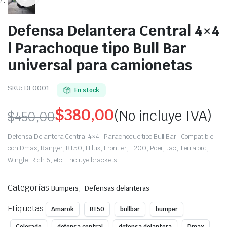
Defensa Delantera Central 4×4
| Parachoque tipo Bull Bar
universal para camionetas
SKU:
DF0001
En stock
$
380,00
(No incluye IVA)
$
450,00
Original
Current
Defensa Delantera Central 4×4. Parachoque tipo Bull Bar. Compatible
price
price
con Dmax, Ranger, BT50, Hilux, Frontier, L200, Poer, Jac, Terralord,
Wingle, Rich 6, etc. Incluye brackets.
was:
is:
Categorías
,
$450,00.
$380,00.
Bumpers
Defensas delanteras
Etiquetas
Amarok
BT50
bullbar
bumper