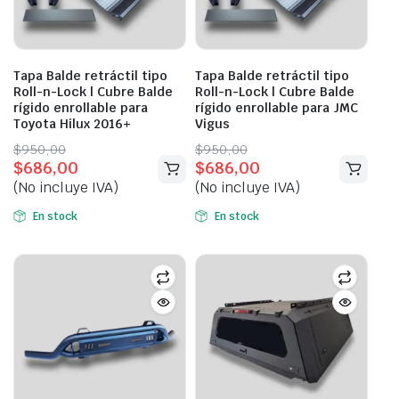
Tapa Balde retráctil tipo
Tapa Balde retráctil tipo
Roll-n-Lock | Cubre Balde
Roll-n-Lock | Cubre Balde
rígido enrollable para
rígido enrollable para JMC
Toyota Hilux 2016+
Vigus
Original
Current
Original
Current
$
950,00
$
950,00
$
686,00
$
686,00
price
price
price
price
(No incluye IVA)
(No incluye IVA)
was:
is:
was:
is:
$950,00.
$686,00.
$950,00.
$686,00.
En stock
En stock