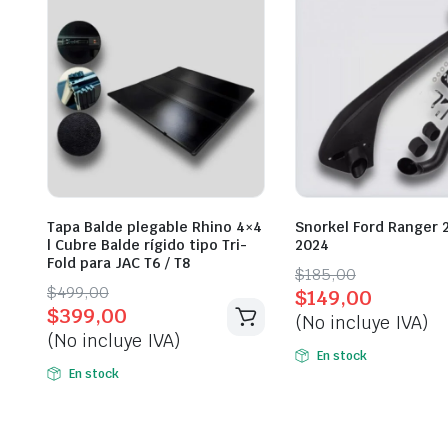
Tapa Balde plegable Rhino 4×4
Snorkel Ford Ranger 
| Cubre Balde rígido tipo Tri-
2024
Fold para JAC T6 / T8
Original
Current
$
185,00
Original
Current
$
499,00
$
149,00
price
price
$
399,00
price
price
(No incluye IVA)
was:
is:
(No incluye IVA)
was:
is:
$185,00.
$149,00.
En stock
$499,00.
$399,00.
En stock