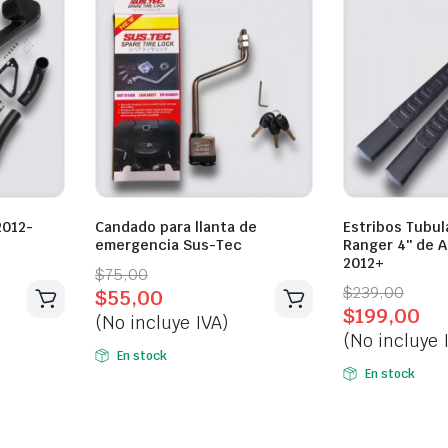
2012-
Candado para llanta de
Estribos Tubul
emergencia Sus-Tec
Ranger 4″ de 
2012+
Original
Current
$
75,00
Original
Current
$
239,00
$
55,00
price
price
$
199,00
price
price
(No incluye IVA)
was:
is:
(No incluye 
was:
is:
$75,00.
$55,00.
En stock
$239,00.
$199,00.
En stock