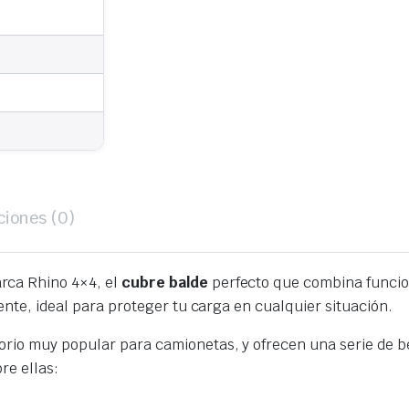
quantity
ciones (0)
rca Rhino 4×4, el
cubre balde
perfecto que combina funcion
ente, ideal para proteger tu carga en cualquier situación.
rio muy popular para camionetas, y ofrecen una serie de be
re ellas: