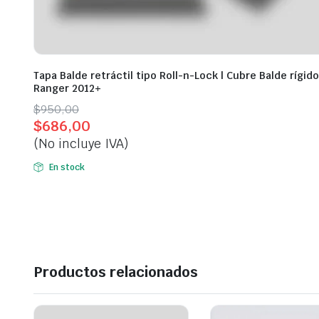
Tapa Balde retráctil tipo Roll-n-Lock | Cubre Balde rígido
Ranger 2012+
Original
Current
$
950,00
$
686,00
price
price
(No incluye IVA)
was:
is:
$950,00.
$686,00.
En stock
Productos relacionados