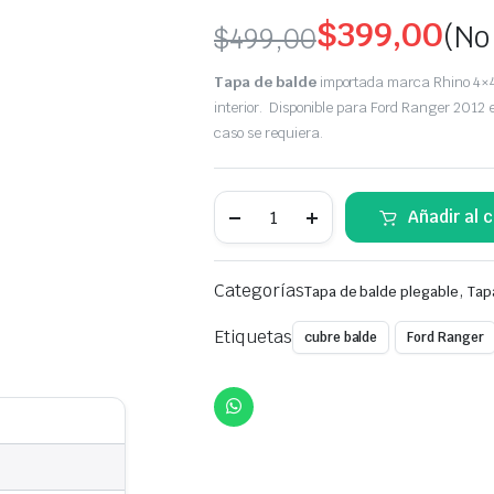
$
399,00
(No
$
499,00
Original
Current
Tapa de balde
importada marca Rhino 4×
price
price
interior. Disponible para Ford Ranger 2012 
caso se requiera.
was:
is:
$499,00.
$399,00.
Tapa
Añadir al c
Balde
plegable
Rhino
4x4
Categorías
,
Tapa de balde plegable
Tap
|
Cubre
Balde
Etiquetas
cubre balde
Ford Ranger
rígido
tipo
Tri-
Fold
para
Ford
Ranger
2012+