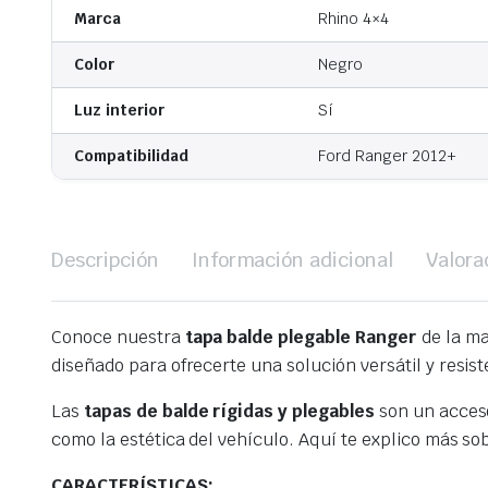
Marca
Rhino 4×4
Color
Negro
Luz interior
Sí
Compatibilidad
Ford Ranger 2012+
Descripción
Información adicional
Valora
Conoce nuestra
tapa balde plegable Ranger
de la ma
diseñado para ofrecerte una solución versátil y resist
Las
tapas de balde rígidas y plegables
son un acceso
como la estética del vehículo. Aquí te explico más sob
CARACTERÍSTICAS: