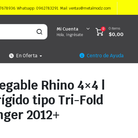
997678936. Whatsapp: 0962783291. Mail: ventas@metalmodz.com
0 items
Mi Cuenta
0
$
0,00
Hola, Ingrésate
En Oferta
Centro de Ayuda
egable Rhino 4×4 |
ígido tipo Tri-Fold
nger 2012+