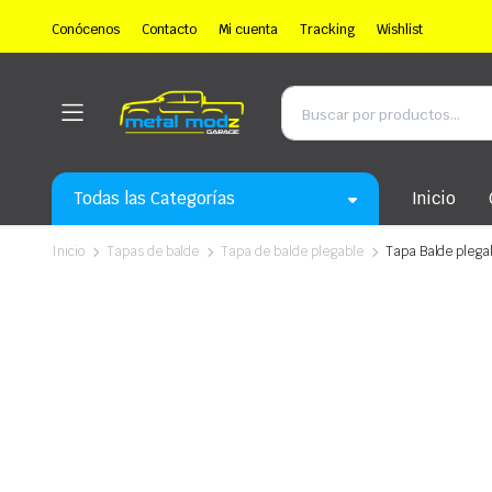
Conócenos
Contacto
Mi cuenta
Tracking
Wishlist
Todas las Categorías
Inicio
Inicio
Tapas de balde
Tapa de balde plegable
Tapa Balde plegab