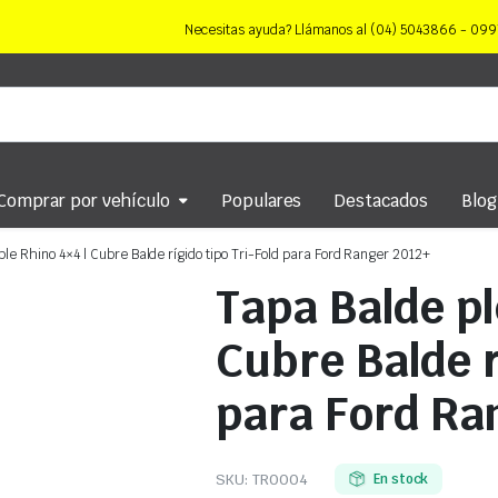
Necesitas ayuda? Llámanos al (04) 5043866 - 0
Comprar por vehículo
Populares
Destacados
Blog
le Rhino 4×4 | Cubre Balde rígido tipo Tri-Fold para Ford Ranger 2012+
Tapa Balde pl
Cubre Balde r
para Ford Ra
SKU:
TR0004
En stock