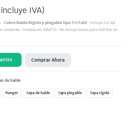
 incluye IVA)
4.
Cubre Balde Rígido y plegable tipo Tri Fold
. Incluye luz led
en adelante. Instalación GRATIS. No incluye bases para Roll Bar en
arrito
Comprar Ahora
as de balde
Ranger
tapa de balde
tapa plegable
tapa rígida