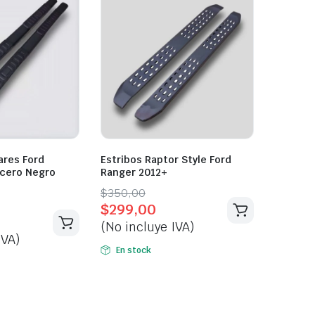
ares Ford
Estribos Raptor Style Ford
Acero Negro
Ranger 2012+
Original
Current
$
350,00
$
299,00
price
price
(No incluye IVA)
was:
is:
IVA)
$350,00.
$299,00.
En stock