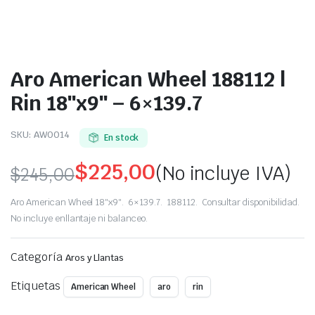
Aro American Wheel 188112 |
Rin 18″x9″ – 6×139.7
SKU:
AW0014
En stock
$
225,00
(No incluye IVA)
$
245,00
Original
Current
Aro American Wheel 18″x9″. 6×139.7. 188112. Consultar disponibilidad.
price
price
No incluye enllantaje ni balanceo.
was:
is:
Categoría
Aros y Llantas
$245,00.
$225,00.
Etiquetas
American Wheel
aro
rin