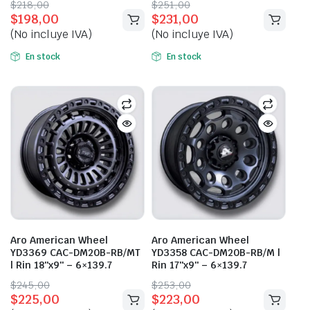
Original
Current
Original
Current
$
218,00
$
251,00
$
198,00
$
231,00
price
price
price
price
(No incluye IVA)
(No incluye IVA)
was:
is:
was:
is:
$218,00.
$198,00.
$251,00.
$231,00.
En stock
En stock
Aro American Wheel
Aro American Wheel
YD3369 CAC-DM20B-RB/MT
YD3358 CAC-DM20B-RB/M |
| Rin 18″x9″ – 6×139.7
Rin 17″x9″ – 6×139.7
Original
Current
Original
Current
$
245,00
$
253,00
$
225,00
$
223,00
price
price
price
price