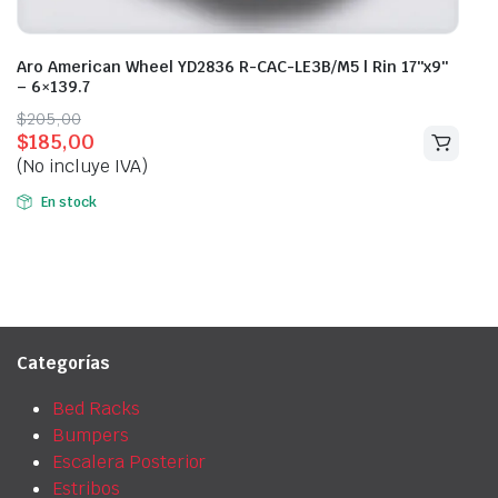
Aro American Wheel YD2836 R-CAC-LE3B/M5 | Rin 17″x9″
– 6×139.7
Original
Current
$
205,00
$
185,00
price
price
(No incluye IVA)
was:
is:
$205,00.
$185,00.
En stock
Categorías
Bed Racks
Bumpers
Escalera Posterior
Estribos