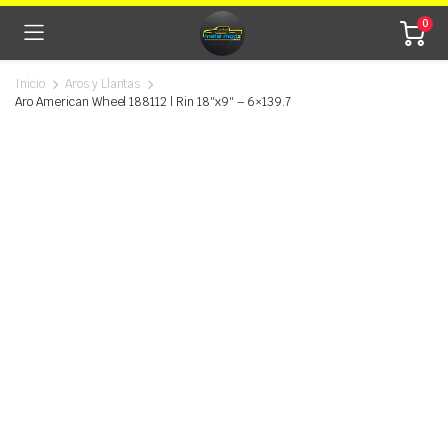
0
Inicio
Aros y Llantas
Aro American Wheel 188112 | Rin 18″x9″ – 6×139.7