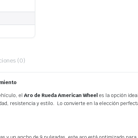
ciones (0)
imiento
ehículo, el
Aro de Rueda American Wheel
es la opción idea
ad, resistencia y estilo. Lo convierte en la elección perfe
s y un ancho de 9 pulgadas, este aro está optimizado para 