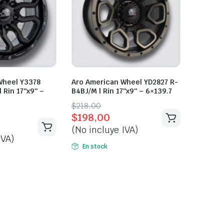
Wheel Y3378
Aro American Wheel YD2827 R-
 Rin 17″x9″ –
B4BJ/M | Rin 17″x9″ – 6×139.7
Original
Current
$
218,00
$
198,00
price
price
(No incluye IVA)
was:
is:
IVA)
$218,00.
$198,00.
En stock