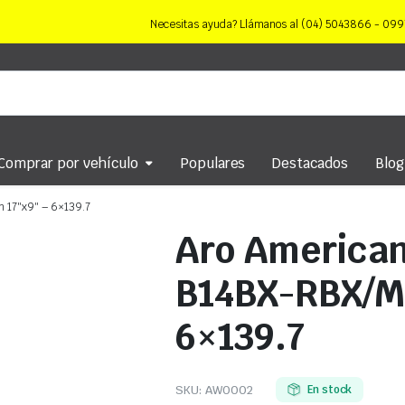
Necesitas ayuda? Llámanos al (04) 5043866 - 0
Comprar por vehículo
Populares
Destacados
Blog
 17″x9″ – 6×139.7
Aro America
B14BX-RBX/M 
6×139.7
SKU:
AW0002
En stock