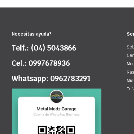
Necesitas ayuda?
Ser
Telf.: (04) 5043866
Sob
Cen
Cel.: 0997678936
Mi 
Ras
Whatsapp: 0962783291
Mis
Tu 