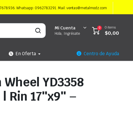
997678936. Whatsapp: 0962783291. Mail: ventas@metalmodz.com
0 items
Mi Cuenta
0
$
0,00
Hola, Ingrésate
En Oferta
Centro de Ayuda
n Wheel YD3358
| Rin 17″x9″ –