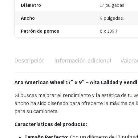
Diámetro
17 pulgadas
Ancho
9 pulgadas.
Patrón de pernos
6 x 139.7
Descripción
Información adicional
Valora
Aro American Wheel 17” x 9” –
Alta Calidad y Rend
Si buscas mejorar el rendimiento y la estética de tu v
ancho ha sido diseñado para ofrecerte la máxima calid
para su camioneta.
Características del producto:
Tamaño Perfecto:
Con un diámetro de 17 pulgada