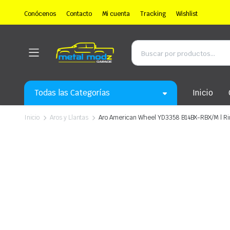
Conócenos
Contacto
Mi cuenta
Tracking
Wishlist
Todas las Categorías
Inicio
Inicio
Aros y Llantas
Aro American Wheel YD3358 B14BX-RBX/M | Rin