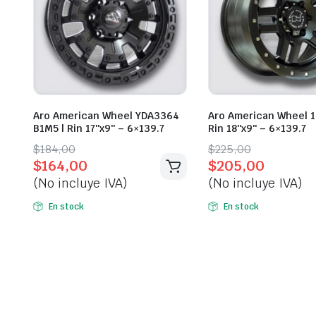
Aro American Wheel YDA3364
Aro American Wheel 1
B1M5 | Rin 17″x9″ – 6×139.7
Rin 18″x9″ – 6×139.7
Original
Current
Original
Current
$
184,00
$
225,00
$
164,00
$
205,00
price
price
price
price
(No incluye IVA)
(No incluye IVA)
was:
is:
was:
is:
$184,00.
$164,00.
$225,00.
$205,00.
En stock
En stock