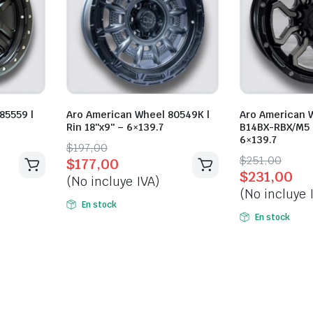
85559 |
Aro American Wheel 80549K |
Aro American 
Rin 18″x9″ – 6×139.7
B14BX-RBX/M5 |
6×139.7
Original
Current
$
197,00
Original
Current
$
251,00
$
177,00
price
price
$
231,00
price
price
(No incluye IVA)
was:
is:
(No incluye 
was:
is:
$197,00.
$177,00.
En stock
$251,00.
$231,00.
En stock