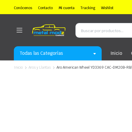
Conócenos
Contacto
Mi cuenta
Tracking
Wishlist
Todas las Categorías
Inicio
Inicio
Aros y Llantas
Aro American Wheel YD3369 CAC-DM20B-RB/MT