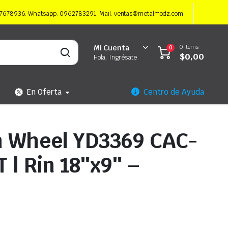
997678936. Whatsapp: 0962783291. Mail: ventas@metalmodz.com
0 items
Mi Cuenta
0
$
0,00
Hola, Ingrésate
En Oferta
Centro de Ayuda
n Wheel YD3369 CAC-
| Rin 18″x9″ –