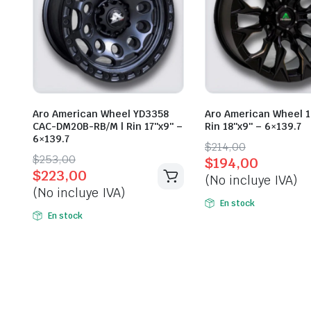
Aro American Wheel YD3358
Aro American Wheel 1
CAC-DM20B-RB/M | Rin 17″x9″ –
Rin 18″x9″ – 6×139.7
6×139.7
Original
Current
$
214,00
Original
Current
$
253,00
$
194,00
price
price
$
223,00
price
price
(No incluye IVA)
was:
is:
(No incluye IVA)
was:
is:
$214,00.
$194,00.
En stock
$253,00.
$223,00.
En stock