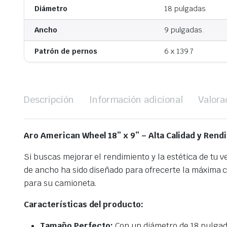
Diámetro
18 pulgadas
Ancho
9 pulgadas.
Patrón de pernos
6 x 139.7
Descripción
Información adicional
Valora
Aro American Wheel 18” x 9” –
Alta Calidad y Rend
Si buscas mejorar el rendimiento y la estética de tu v
de ancho ha sido diseñado para ofrecerte la máxima ca
para su camioneta.
Características del producto:
Tamaño Perfecto:
Con un diámetro de 18 pulgada