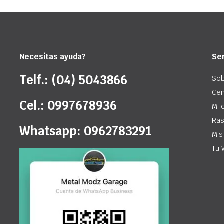
Necesitas ayuda?
Ser
Telf.: (04) 5043866
Sob
Cen
Cel.: 0997678936
Mi 
Ras
Whatsapp: 0962783291
Mis
Tu 