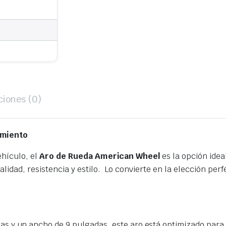
ciones (0)
imiento
ehículo, el
Aro de Rueda American Wheel
es la opción idea
lidad, resistencia y estilo. Lo convierte en la elección pe
s y un ancho de 9 pulgadas, este aro está optimizado para 