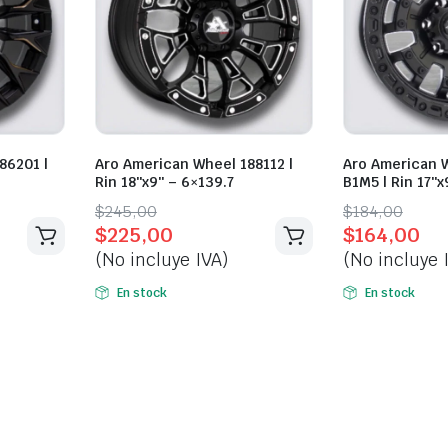
86201 |
Aro American Wheel 188112 |
Aro American 
Rin 18″x9″ – 6×139.7
B1M5 | Rin 17″x
Original
Current
Original
Current
$
245,00
$
184,00
$
225,00
$
164,00
price
price
price
price
(No incluye IVA)
(No incluye 
was:
is:
was:
is:
$245,00.
$225,00.
$184,00.
$164,00.
En stock
En stock