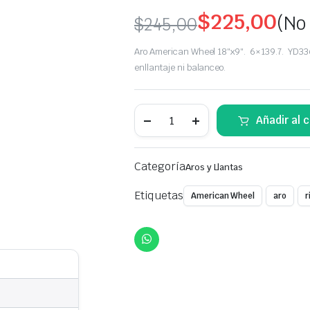
$
225,00
(No
$
245,00
Original
Current
Aro American Wheel 18″x9″. 6×139.7. YD33
price
price
enllantaje ni balanceo.
was:
is:
Aro
Añadir al c
$245,00.
$225,00.
American
Wheel
YD3369
CAC-
Categoría
Aros y Llantas
DM20B-
RB/MT
|
Etiquetas
American Wheel
aro
r
Rin
18"x9"
-
6x139.7
quantity