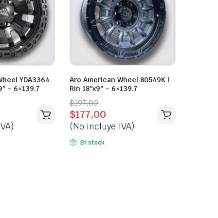
Wheel YDA3364
Aro American Wheel 80549K |
9″ – 6×139.7
Rin 18″x9″ – 6×139.7
Original
Current
$
197,00
$
177,00
price
price
IVA)
(No incluye IVA)
was:
is:
$197,00.
$177,00.
En stock