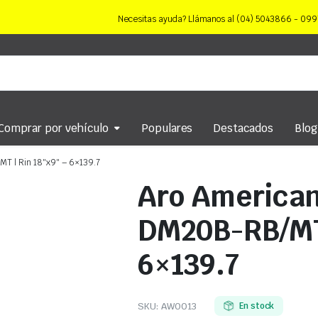
Necesitas ayuda? Llámanos al (04) 5043866 - 0
Comprar por vehículo
Populares
Destacados
Blog
 | Rin 18″x9″ – 6×139.7
Aro America
DM20B-RB/MT 
6×139.7
SKU:
AW0013
En stock