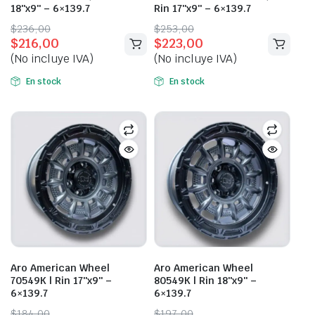
18″x9″ – 6×139.7
Rin 17″x9″ – 6×139.7
Original
Current
Original
Current
$
236,00
$
253,00
$
216,00
$
223,00
price
price
price
price
(No incluye IVA)
(No incluye IVA)
was:
is:
was:
is:
$236,00.
$216,00.
$253,00.
$223,00.
En stock
En stock
Aro American Wheel
Aro American Wheel
70549K | Rin 17″x9″ –
80549K | Rin 18″x9″ –
6×139.7
6×139.7
Original
Current
Original
Current
$
184,00
$
197,00