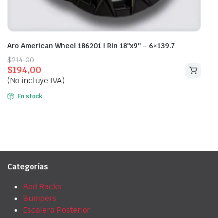
Aro American Wheel 186201 | Rin 18″x9″ – 6×139.7
Original
Current
$
214,00
$
194,00
price
price
(No incluye IVA)
was:
is:
$214,00.
$194,00.
En stock
Categorías
Bed Racks
Bumpers
Escalera Posterior