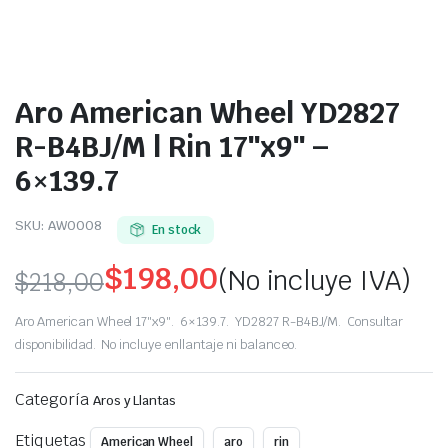
Aro American Wheel YD2827
R-B4BJ/M | Rin 17″x9″ –
6×139.7
SKU:
AW0008
En stock
$
198,00
(No incluye IVA)
$
218,00
Original
Current
Aro American Wheel 17″x9″. 6×139.7. YD2827 R-B4BJ/M. Consultar
price
price
disponibilidad. No incluye enllantaje ni balanceo.
was:
is:
Categoría
Aros y Llantas
$218,00.
$198,00.
Etiquetas
American Wheel
aro
rin