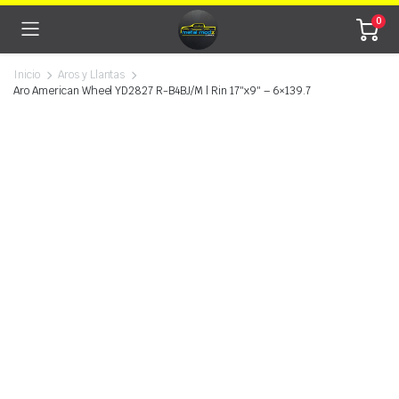
0
Inicio
Aros y Llantas
Aro American Wheel YD2827 R-B4BJ/M | Rin 17″x9″ – 6×139.7