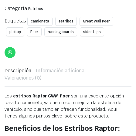
was:
is:
Categoría
Estribos
$350,00.
$299,00.
Etiquetas
camioneta
estribos
Great Wall Poer
pickup
Poer
running boards
sidesteps
Descripción
Información adicional
Valoraciones (0)
Los
estribos Raptor GWM Poer
son una excelente opción
para tu camioneta, ya que no solo mejoran la estética del
vehículo, sino que también ofrecen funcionalidad. Aquí
tienes algunos puntos clave sobre este producto:
Beneficios de los Estribos Raptor: