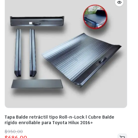
Tapa Balde retráctil tipo Roll-n-Lock | Cubre Balde
rígido enrollable para Toyota Hilux 2016+
Original
Current
$
950,00
$
686,00