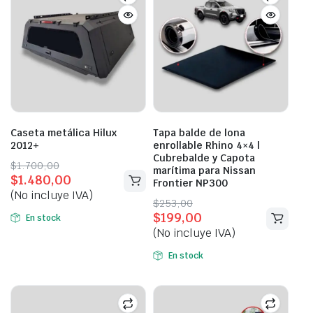
Caseta metálica Hilux
Tapa balde de lona
2012+
enrollable Rhino 4×4 |
Cubrebalde y Capota
Original
Current
$
1.700,00
marítima para Nissan
$
1.480,00
price
price
Frontier NP300
(No incluye IVA)
was:
is:
Original
Current
$
253,00
$1.700,00.
$1.480,00.
$
199,00
price
price
En stock
(No incluye IVA)
was:
is:
$253,00.
$199,00.
En stock