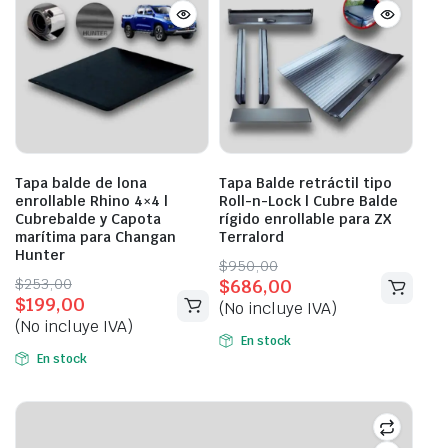
Tapa balde de lona
Tapa Balde retráctil tipo
enrollable Rhino 4×4 |
Roll-n-Lock | Cubre Balde
Cubrebalde y Capota
rígido enrollable para ZX
marítima para Changan
Terralord
Hunter
Original
Current
$
950,00
Original
Current
$
253,00
$
686,00
price
price
$
199,00
price
price
(No incluye IVA)
was:
is:
(No incluye IVA)
was:
is:
$950,00.
$686,00.
En stock
$253,00.
$199,00.
En stock