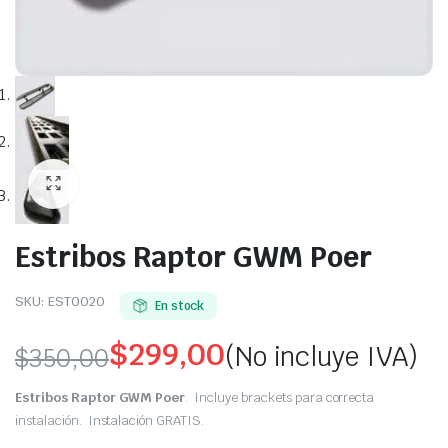
Estribos Raptor GWM Poer
SKU:
EST0020
En stock
$
299,00
(No incluye IVA)
$
350,00
Original
Current
Estribos Raptor GWM Poer
. Incluye brackets para correcta
price
price
instalación. Instalación GRATIS.