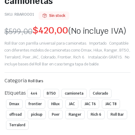
camionetas
SKU:
RBAR0001
Sin stock
$
420,00
(No incluye IVA)
$
599,00
Original
Current
Roll Bar con parrilla universal para camionetas. Importado. Compatible
price
price
con diferentes modelos de camionetas como Dmax, Hilux, Ranger, BT50,
Terralord, Poer, JAC, Colorado, Frontier, Rich 6. Instalación GRATIS. No
was:
is:
incluye bases del Roll Bar en caso tenga tapa de balde.
$599,00.
$420,00.
Categoría
Roll Bars
Etiquetas
4x4
BT50
camioneta
Colorado
Dmax
frontier
Hilux
JAC
JAC T6
JAC T8
offroad
pickup
Poer
Ranger
Rich 6
Roll Bar
Terralord