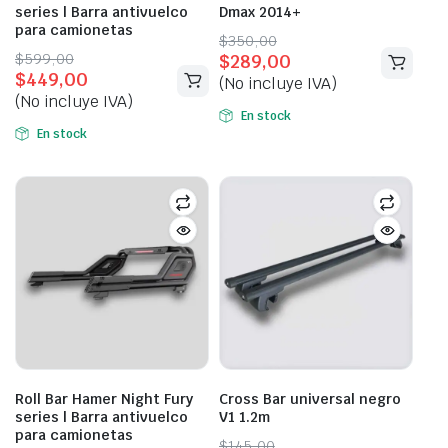
series | Barra antivuelco
Dmax 2014+
para camionetas
Original
Current
$
350,00
Original
Current
$
599,00
$
289,00
price
price
$
449,00
price
price
(No incluye IVA)
was:
is:
(No incluye IVA)
was:
is:
$350,00.
$289,00.
En stock
$599,00.
$449,00.
En stock
Roll Bar Hamer Night Fury
Cross Bar universal negro
series | Barra antivuelco
V1 1.2m
para camionetas
Original
Current
$
145,00