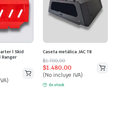
arter | Skid
Caseta metálica JAC T8
d Ranger
Original
Current
$
1.700,00
$
1.480,00
price
price
(No incluye IVA)
was:
is:
IVA)
$1.700,00.
$1.480,00.
En stock