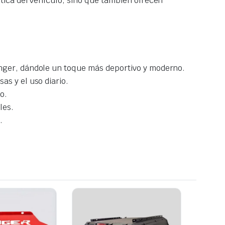
tica del vehículo, sino que también ofrecen
Ranger, dándole un toque más deportivo y moderno.
as y el uso diario.
o.
les.
.