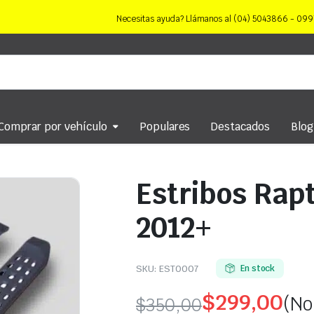
Necesitas ayuda? Llámanos al (04) 5043866 - 0
Comprar por vehículo
Populares
Destacados
Blog
Estribos Rap
2012+
SKU:
EST0007
En stock
$
299,00
(No
$
350,00