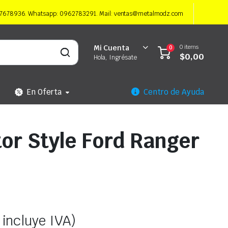
997678936. Whatsapp: 0962783291. Mail: ventas@metalmodz.com
0 items
Mi Cuenta
0
$
0,00
Hola, Ingrésate
En Oferta
Centro de Ayuda
tor Style Ford Ranger
 incluye IVA)