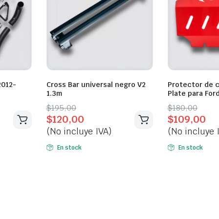
2012-
Cross Bar universal negro V2
Protector de c
1.3m
Plate para For
Original
Current
Original
Current
$
195,00
$
180,00
$
120,00
$
109,00
price
price
price
price
(No incluye IVA)
(No incluye 
was:
is:
was:
is:
$195,00.
$120,00.
$180,00.
$109,00.
En stock
En stock