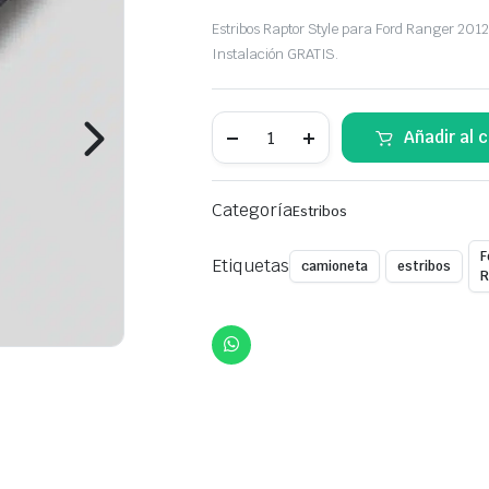
Original
Current
Estribos Raptor Style para Ford Ranger 2012
price
price
Instalación GRATIS.
was:
is:
Estribos
Añadir al c
$350,00.
$299,00.
Raptor
Style
Ford
Ranger
Categoría
Estribos
2012+
quantity
F
Etiquetas
camioneta
estribos
R