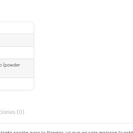
no (powder
ciones (0)