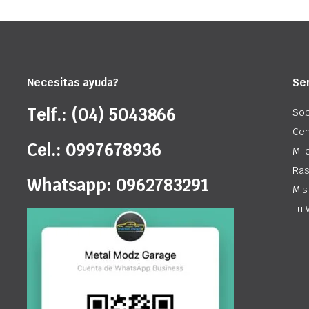
Necesitas ayuda?
Ser
Telf.: (04) 5043866
Sob
Cen
Cel.: 0997678936
Mi 
Ras
Whatsapp: 0962783291
Mis
Tu 