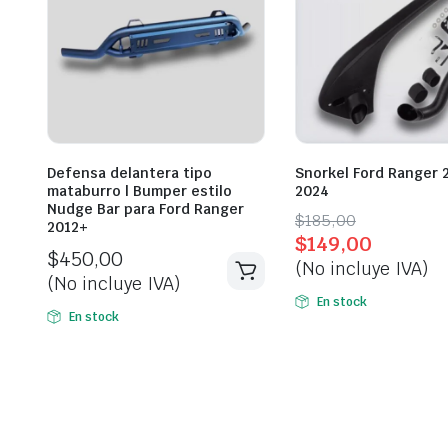
Defensa delantera tipo
Snorkel Ford Ranger 
mataburro | Bumper estilo
2024
Nudge Bar para Ford Ranger
Original
Current
$
185,00
2012+
$
149,00
price
price
$
450,00
(No incluye IVA)
was:
is:
(No incluye IVA)
$185,00.
$149,00.
En stock
En stock