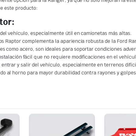
ente opción para la Ranger, ya que no solo mejoran la esté
re este producto:
tor:
or del vehículo, especialmente útil en camionetas más altas.
tribos Raptor complementa la apariencia robusta de la Ford 
es como acero, son ideales para soportar condiciones advers
nstalación fácil que no requiere modificaciones en el vehícul
entrar y salir del vehículo, especialmente en terrenos difíci
do al horno para mayor durabilidad contra rayones y golpes