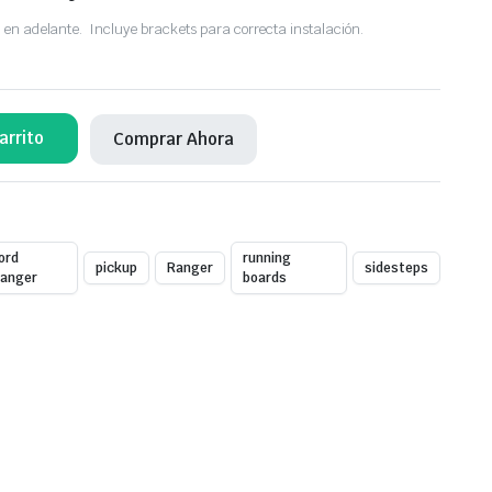
 en adelante. Incluye brackets para correcta instalación.
arrito
Comprar Ahora
ord
running
pickup
Ranger
sidesteps
anger
boards