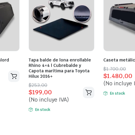
alord
Tapa balde de lona enrollable
Caseta metáli
Rhino 4×4 | Cubrebalde y
Original
Current
$
1.700,00
Capota marítima para Toyota
$
1.480,00
price
price
Hilux 2016+
(No incluye 
was:
is:
Original
Current
$
253,00
$
199,00
$1.700,00.
$1.480,00.
price
price
En stock
(No incluye IVA)
was:
is:
$253,00.
$199,00.
En stock