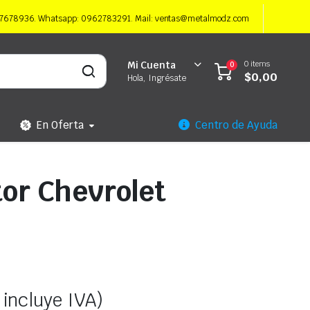
997678936. Whatsapp: 0962783291. Mail: ventas@metalmodz.com
0 items
Mi Cuenta
0
$
0,00
Hola, Ingrésate
En Oferta
Centro de Ayuda
tor Chevrolet
 incluye IVA)