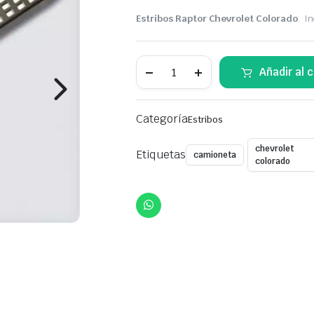
Original
Current
Estribos Raptor Chevrolet Colorado
. I
price
price
was:
is:
Estribos
Añadir al c
Raptor
Chevrolet
$350,00.
$299,00.
Colorado
quantity
Categoría
Estribos
chevrolet
Etiquetas
camioneta
colorado