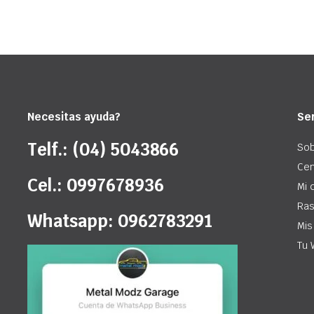
Necesitas ayuda?
Ser
Telf.: (04) 5043866
Sob
Cen
Cel.: 0997678936
Mi 
Ras
Whatsapp: 0962783291
Mis
Tu 