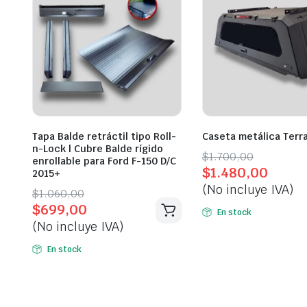
Tapa Balde retráctil tipo Roll-
Caseta metálica Terr
n-Lock | Cubre Balde rígido
Original
Current
$
1.700,00
enrollable para Ford F-150 D/C
$
1.480,00
price
price
2015+
(No incluye IVA)
was:
is:
Original
Current
$
1.060,00
$
699,00
$1.700,00.
$1.480,00.
price
price
En stock
(No incluye IVA)
was:
is:
$1.060,00.
$699,00.
En stock