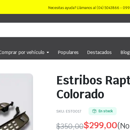
Necesitas ayuda? Llámanos al (04) 5043866 - 0
Comprar por vehículo
Populares
Destacados
Blog
Estribos Rap
Colorado
SKU:
EST0017
En stock
$
299,00
(No
$
350,00