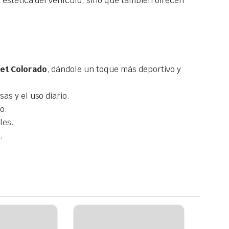
estética del vehículo, sino que también ofrecen
et Colorado
, dándole un toque más deportivo y
as y el uso diario.
o.
les.
.