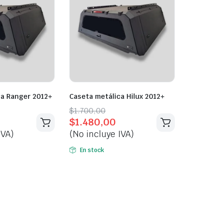
ca Ranger 2012+
Caseta metálica Hilux 2012+
Original
Current
$
1.700,00
$
1.480,00
price
price
IVA)
(No incluye IVA)
was:
is:
$1.700,00.
$1.480,00.
En stock