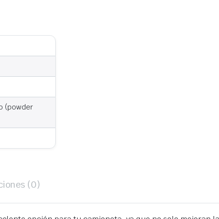
no (powder
ciones (0)