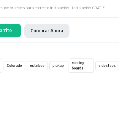
ncluye brackets para correcta instalación. Instalación GRATIS.
arrito
Comprar Ahora
running
Colorado
estribos
pickup
sidesteps
boards