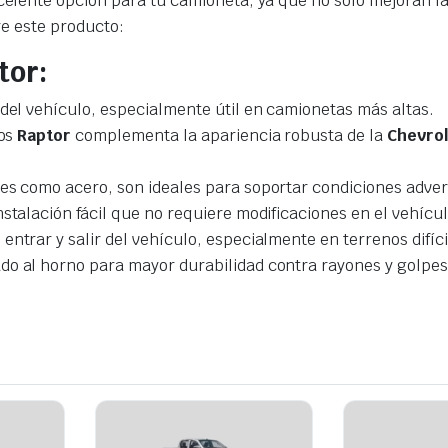
elente opción para tu camioneta, ya que no solo mejoran la 
re este producto:
tor:
or del vehículo, especialmente útil en camionetas más altas.
bos
Raptor
complementa la apariencia robusta de la
Chevrol
es como acero, son ideales para soportar condiciones advers
nstalación fácil que no requiere modificaciones en el vehícul
entrar y salir del vehículo, especialmente en terrenos difíci
do al horno para mayor durabilidad contra rayones y golpes