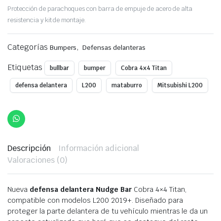
Protección de parachoques con barra de empuje de acero de alta
resistencia y kit de montaje.
Categorías
,
Bumpers
Defensas delanteras
Etiquetas
bullbar
bumper
Cobra 4x4 Titan
defensa delantera
L200
mataburro
Mitsubishi L200
Descripción
Información adicional
Valoraciones (0)
Nueva
defensa delantera
Nudge Bar
Cobra 4×4 Titan,
compatible con modelos L200 2019+. Diseñado para
proteger la parte delantera de tu vehículo mientras le da un