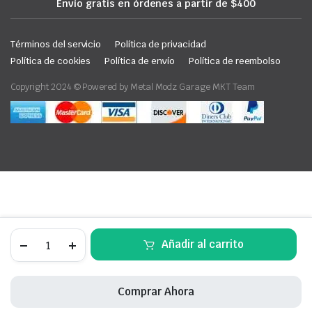
Envío gratis en órdenes a partir de $400
Términos del servicio
Política de privacidad
Política de cookies
Política de envío
Política de reembolso
Copyright 2024 © Powered by Metal Modz Garage MKT Team
Defensa
Añadir al carrito
delantera
tipo
mataburro
|
Comprar Ahora
Bumper
estilo
STORE
SEARCH
ACCOUNT
CATEGORÍAS