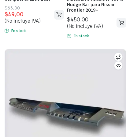
Nudge Bar para Nissan
Original
Current
$
65,00
Frontier 2019+
$
49,00
price
price
$
450,00
(No incluye IVA)
was:
is:
(No incluye IVA)
$65,00.
$49,00.
En stock
En stock