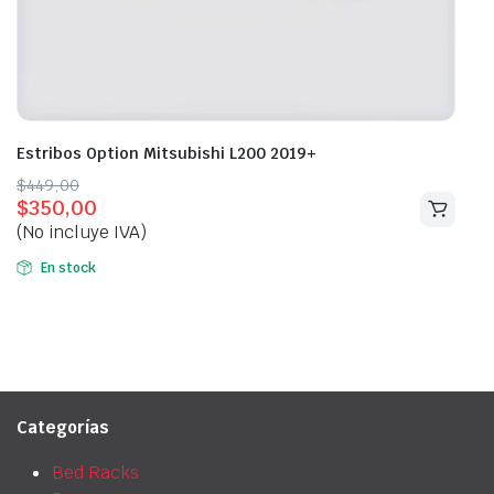
Estribos Option Mitsubishi L200 2019+
Original
Current
$
449,00
$
350,00
price
price
(No incluye IVA)
was:
is:
$449,00.
$350,00.
En stock
Categorías
Bed Racks