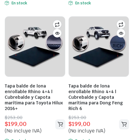
$253,00.
$199,00.
$950,00.
$686,00.
En stock
En stock
Tapa balde de lona
Tapa balde de lona
enrollable Rhino 4×4 |
enrollable Rhino 4×4 |
Cubrebalde y Capota
Cubrebalde y Capota
marítima para Toyota Hilux
marítima para Dong Feng
2016+
Rich 6
Original
Current
Original
Current
$
253,00
$
253,00
$
199,00
$
199,00
price
price
price
price
(No incluye IVA)
(No incluye IVA)
was:
is:
was:
is:
$253,00.
$199,00.
$253,00.
$199,00.