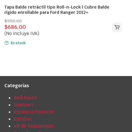
Tapa Balde retráctil tipo Roll-n-Lock | Cubre Balde
rígido enrollable para Ford Ranger 2012+
Original
Current
$
950,00
$
686,00
price
price
(No incluye IVA)
was:
is:
$950,00.
$686,00.
En stock
Categorías
Bed Racks
Bumpers
Escalera Posterior
Estribos
Kit de Suspensión