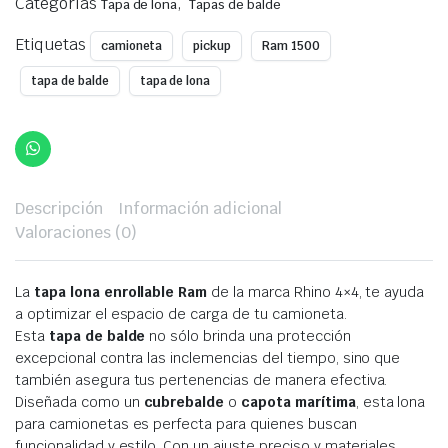
Categorías
,
Tapa de lona
Tapas de balde
$275,00.
$209,00.
Etiquetas
camioneta
pickup
Ram 1500
tapa de balde
tapa de lona
Descripción
Información adicional
Valoraciones (0)
La
tapa lona enrollable Ram
de la marca Rhino 4×4, te ayuda
a optimizar el espacio de carga de tu camioneta.
Esta
tapa de balde
no sólo brinda una protección
excepcional contra las inclemencias del tiempo, sino que
también asegura tus pertenencias de manera efectiva.
Diseñada como un
cubrebalde
o
capota marítima
, esta lona
para camionetas es perfecta para quienes buscan
funcionalidad y estilo. Con un ajuste preciso y materiales