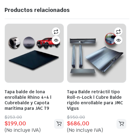
Productos relacionados
Tapa balde de lona
Tapa Balde retráctil tipo
enrollable Rhino 4×4 |
Roll-n-Lock | Cubre Balde
Cubrebalde y Capota
rígido enrollable para JMC
marítima para JAC T9
Vigus
Original
Current
Original
Current
$
253,00
$
950,00
$
199,00
$
686,00
price
price
price
price
(No incluye IVA)
(No incluye IVA)
was:
is:
was:
is: