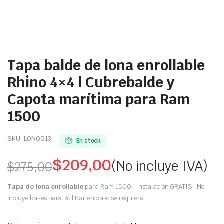
Tapa balde de lona enrollable
Rhino 4×4 | Cubrebalde y
Capota marítima para Ram
1500
SKU:
LON0013
En stock
$
209,00
(No incluye IVA)
$
275,00
Original
Current
Tapa de lona enrollable
para Ram 1500. Instalación GRATIS. No
price
price
incluye bases para Roll Bar en caso se requiera.
was:
is: