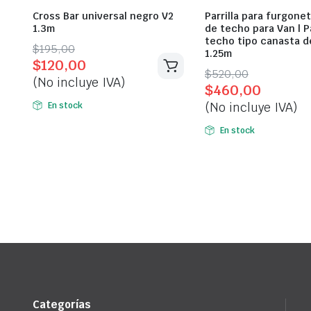
Cross Bar universal negro V2
Parrilla para furgonet
1.3m
de techo para Van | Pa
techo tipo canasta d
Original
Current
$
195,00
1.25m
$
120,00
price
price
Original
Current
$
520,00
(No incluye IVA)
was:
is:
$
460,00
price
price
$195,00.
$120,00.
(No incluye IVA)
En stock
was:
is:
$520,00.
$460,00.
En stock
Categorías