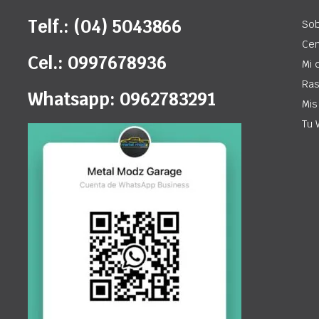
Telf.: (04) 5043866
Sob
Cen
Cel.: 0997678936
Mi 
Ras
Whatsapp: 0962783291
Mis
Tu 