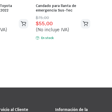
 Toyota
Candado para llanta de
-2022
emergencia Sus-Tec
Original
Current
$
75,00
$
55,00
price
price
IVA)
(No incluye IVA)
was:
is:
$75,00.
$55,00.
En stock
vicio al Cliente
Información de la