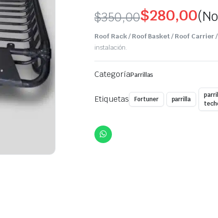
$
280,00
(No
$
350,00
Original
Current
Roof Rack / Roof Basket / Roof Carrier /
price
price
instalación.
was:
is:
Categoría
Parrillas
$350,00.
$280,00.
parri
Etiquetas
Fortuner
parrilla
tech