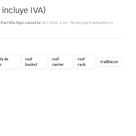
 incluye IVA)
 Parrilla tipo canasta
de 1.60m. x 1m. No incluye travesaños ni
lla de
roof
roof
roof
trailblazer
o
basket
carrier
rack