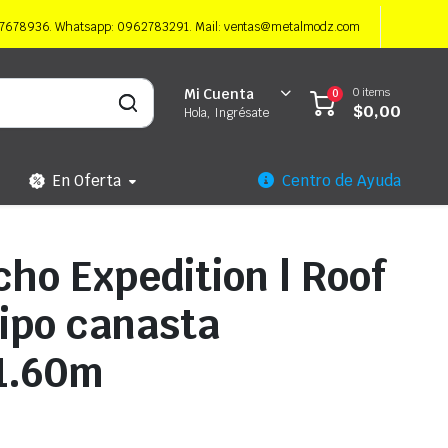
997678936. Whatsapp: 0962783291. Mail: ventas@metalmodz.com
0 items
Mi Cuenta
0
$
0,00
Hola, Ingrésate
En Oferta
Centro de Ayuda
echo Expedition | Roof
tipo canasta
 1.60m