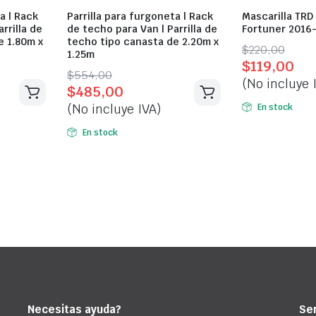
a | Rack
Parrilla para furgoneta | Rack
Mascarilla TRD
rrilla de
de techo para Van | Parrilla de
Fortuner 2016
e 1.80m x
techo tipo canasta de 2.20m x
Original
Current
$
220,00
1.25m
$
119,00
price
price
Original
Current
$
554,00
(No incluye 
was:
is:
$
485,00
price
price
$220,00.
$119,00.
(No incluye IVA)
En stock
was:
is:
$554,00.
$485,00.
En stock
Necesitas ayuda?
Ser