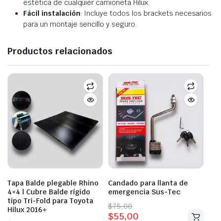
estética de cualquier camioneta Hilux.
Fácil instalación
: Incluye todos los brackets necesarios
para un montaje sencillo y seguro.
Productos relacionados
Tapa Balde plegable Rhino
Candado para llanta de
4×4 | Cubre Balde rígido
emergencia Sus-Tec
tipo Tri-Fold para Toyota
Original
Current
$
75,00
Hilux 2016+
$
55,00
price
price