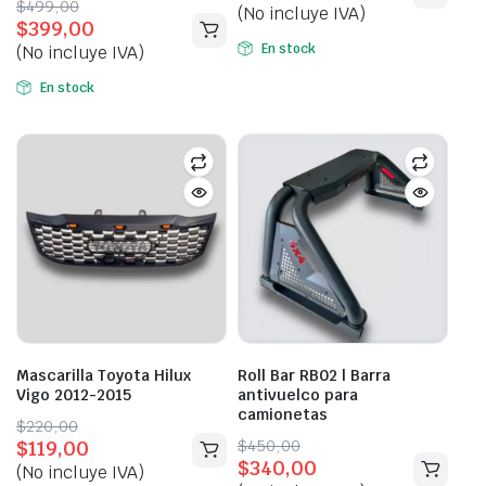
Original
Current
$
499,00
(No incluye IVA)
was:
is:
$
399,00
price
price
$75,00.
$55,00.
En stock
(No incluye IVA)
was:
is:
$499,00.
$399,00.
En stock
Mascarilla Toyota Hilux
Roll Bar RB02 | Barra
Vigo 2012-2015
antivuelco para
camionetas
Original
Current
$
220,00
Original
Current
$
450,00
$
119,00
price
price
$
340,00
price
price
(No incluye IVA)
was:
is: