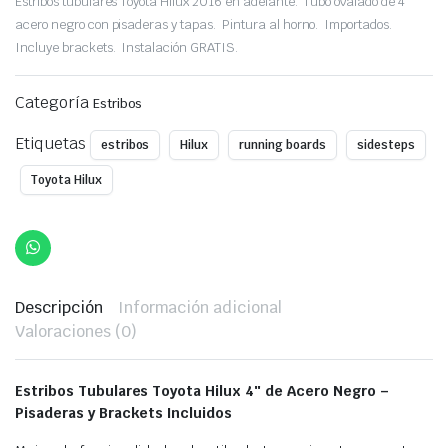
Estribos tubulares Toyota Hilux 2016 en adelante. Tubo ovalado de 4″
price
price
acero negro con pisaderas y tapas. Pintura al horno. Importados.
Incluye brackets. Instalación GRATIS.
was:
is:
Categoría
$239,00.
$199,00.
Estribos
Etiquetas
estribos
Hilux
running boards
sidesteps
Toyota Hilux
Descripción
Información adicional
Valoraciones (0)
Estribos Tubulares Toyota Hilux 4″ de Acero Negro –
Pisaderas y Brackets Incluidos