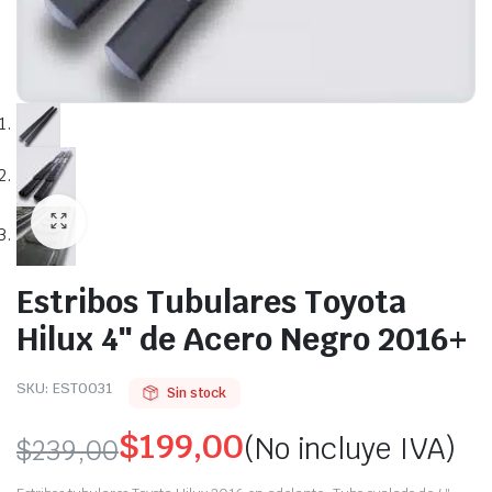
Estribos Tubulares Toyota
Hilux 4″ de Acero Negro 2016+
SKU:
EST0031
Sin stock
$
199,00
(No incluye IVA)
$
239,00
Original
Current