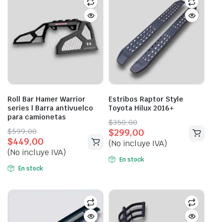
Roll Bar Hamer Warrior
Estribos Raptor Style
series | Barra antivuelco
Toyota Hilux 2016+
para camionetas
Original
Current
$
350,00
Original
Current
$
599,00
$
299,00
price
price
$
449,00
price
price
(No incluye IVA)
was:
is:
(No incluye IVA)
was:
is:
$350,00.
$299,00.
En stock
$599,00.
$449,00.
En stock