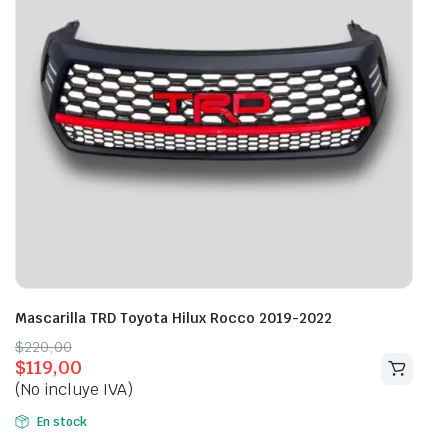
Mascarilla TRD Toyota Hilux Rocco 2019-2022
Original
Current
$
220,00
$
119,00
price
price
(No incluye IVA)
was:
is:
$220,00.
$119,00.
En stock