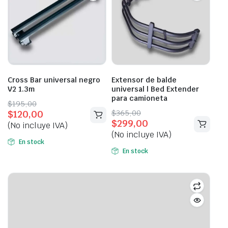
Cross Bar universal negro
Extensor de balde
V2 1.3m
universal | Bed Extender
para camioneta
Original
Current
$
195,00
Original
Current
$
365,00
$
120,00
price
price
$
299,00
price
price
(No incluye IVA)
was:
is:
(No incluye IVA)
was:
is:
$195,00.
$120,00.
En stock
$365,00.
$299,00.
En stock