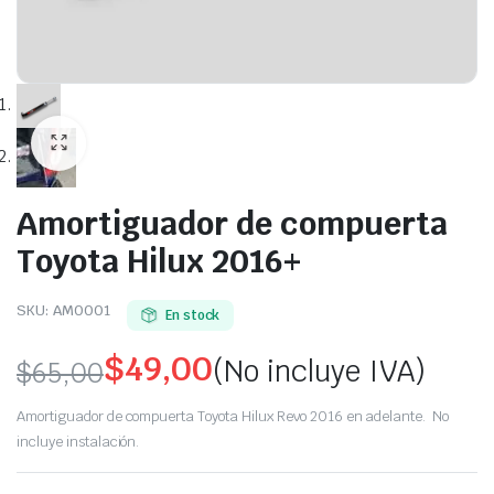
Amortiguador de compuerta
Toyota Hilux 2016+
SKU:
AM0001
En stock
$
49,00
(No incluye IVA)
$
65,00
Original
Current
Amortiguador de compuerta Toyota Hilux Revo 2016 en adelante. No
price
price
incluye instalación.