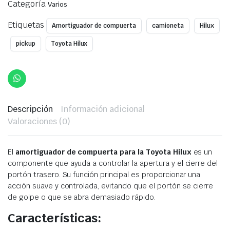
was:
is:
Categoría
Varios
$65,00.
$49,00.
Etiquetas
Amortiguador de compuerta
camioneta
Hilux
pickup
Toyota Hilux
Descripción
Información adicional
Valoraciones (0)
El
amortiguador de compuerta para la Toyota Hilux
es un
componente que ayuda a controlar la apertura y el cierre del
portón trasero. Su función principal es proporcionar una
acción suave y controlada, evitando que el portón se cierre
de golpe o que se abra demasiado rápido.
Características: