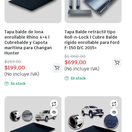
Tapa balde de lona
Tapa Balde retráctil tipo
enrollable Rhino 4×4 |
Roll-n-Lock | Cubre Balde
Cubrebalde y Capota
rígido enrollable para Ford
marítima para Changan
F-150 D/C 2015+
Hunter
Original
Current
$
1.060,00
Original
Current
$
253,00
$
699,00
price
price
$
199,00
price
price
(No incluye IVA)
was:
is:
(No incluye IVA)
was:
is:
$1.060,00.
$699,00.
En stock
$253,00.
$199,00.
En stock