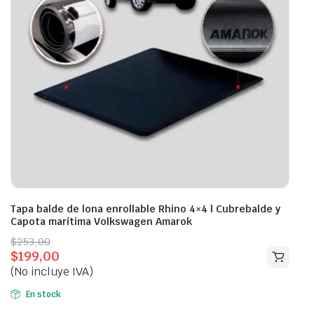
Tapa balde de lona enrollable Rhino 4×4 | Cubrebalde y
Capota marítima Volkswagen Amarok
Original
Current
$
253,00
$
199,00
price
price
(No incluye IVA)
was:
is:
$253,00.
$199,00.
En stock