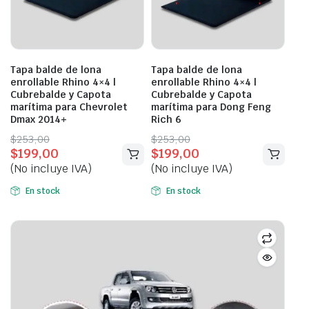
Tapa balde de lona
Tapa balde de lona
enrollable Rhino 4×4 |
enrollable Rhino 4×4 |
Cubrebalde y Capota
Cubrebalde y Capota
marítima para Chevrolet
marítima para Dong Feng
Dmax 2014+
Rich 6
Original
Current
Original
Current
$
253,00
$
253,00
$
199,00
$
199,00
price
price
price
price
(No incluye IVA)
(No incluye IVA)
was:
is:
was:
is:
$253,00.
$199,00.
$253,00.
$199,00.
En stock
En stock