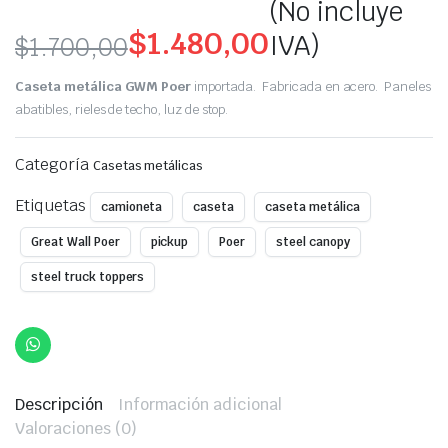
(No incluye
$
1.480,00
IVA)
$
1.700,00
Original
Current
Caseta metálica GWM Poer
importada. Fabricada en acero. Paneles
price
price
abatibles, rieles de techo, luz de stop.
was:
is:
Categoría
Casetas metálicas
$1.700,00.
$1.480,00.
Etiquetas
camioneta
caseta
caseta metálica
Great Wall Poer
pickup
Poer
steel canopy
steel truck toppers
Descripción
Información adicional
Valoraciones (0)