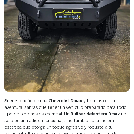
Si eres dueño de una
Chevrolet Dmax
y te apasiona la
aventura, sabrás que tener un vehículo preparado para todo
tipo de terrenos es esencial. Un
Bullbar delantero Dmax
no
solo es una adición funcional, sino también una mejora
estética que otorga un toque agresivo y robusto a tu
camioneta. En este artículo, exploramos las ventajas de