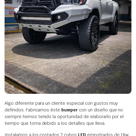
Algo diferente para un cliente especial con gustos muy
definidos. Fabricamos éste
bumper
con un diseño que no
siempre hemos tenido la oportunidad de elaborarlo por el
tiempo que toma debido a los detalles que lleva.
Instalamos a los costados 2 cubos
LED
empotrados de 18w