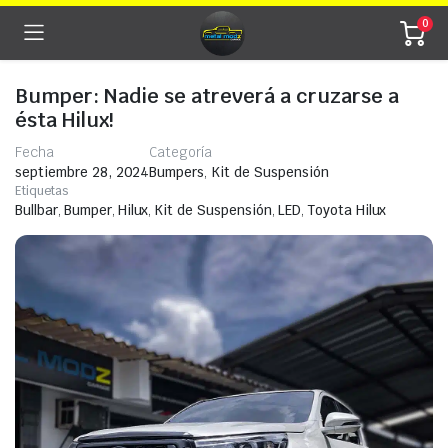
0
Bumper: Nadie se atreverá a cruzarse a
ésta Hilux!
Fecha
Categoría
septiembre 28, 2024
Bumpers
,
Kit de Suspensión
Etiquetas
Bullbar
,
Bumper
,
Hilux
,
Kit de Suspensión
,
LED
,
Toyota Hilux