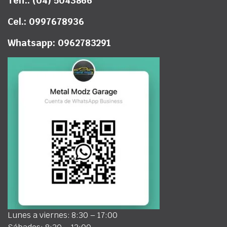
Telf.: (04) 5043866
Cel.: 0997678936
Whatsapp: 0962783291
Lunes a viernes: 8:30 – 17:00