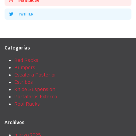
INSTAGRAM
TWITTER
Categorías
Bed Racks
Bumpers
Escalera Posterior
Estribos
Kit de Suspensión
Portafaros Externo
Roof Racks
Archivos
marzo 2025