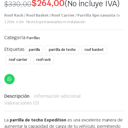
$
264,00
(No incluye IVA)
$
330,00
Original
Current
Roof Rack / Roof Basket / Roof Carrier / Parrilla tipo canasta
de
price
price
1.20m. x 1m. No incluye travesaños ni instalación.
was:
is:
Categoría
Parrillas
$330,00.
$264,00.
Etiquetas
parrilla
parrilla de techo
roof basket
roof carrier
roof rack
Descripción
Información adicional
Valoraciones (0)
La
parrilla de techo Expedition
es una excelente manera de
aumentar la capacidad de carga de tu vehículo, permitiendo