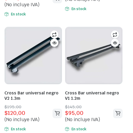
was:
is:
(No incluye IVA)
was:
is:
$350,00.
$200,00.
En stock
$350,00.
$290,00.
En stock
Cross Bar universal negro
Cross Bar universal negro
V2 1.3m
V1 1.2m
Original
Current
Original
Current
$
195,00
$
145,00
$
120,00
$
95,00
price
price
price
price
(No incluye IVA)
(No incluye IVA)
was:
is:
was:
is:
$195,00.
$120,00.
$145,00.
$95,00.
En stock
En stock