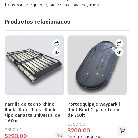
transportar equipaje, bicicletas, kayaks y más.
Productos relacionados
Parrilla de techo Rhino
Portaequipaje Waypark |
Rack | Roof Rack | Rack
Roof Box | Caja de techo
tipo canasta universal de
de 250lt.
1.60m
Original
Current
$
350,00
Original
Current
$
350,00
$
200,00
price
price
$
290,00
price
price
(No incluye IVA)