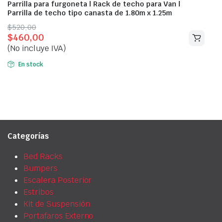
Parrilla para furgoneta | Rack de techo para Van |
Parrilla de techo tipo canasta de 1.80m x 1.25m
Original
Current
$
520,00
$
460,00
price
price
(No incluye IVA)
was:
is:
$520,00.
$460,00.
En stock
Categorías
Bed Racks
Bumpers
Escalera Posterior
Estribos
Kit de Suspensión
Portafaros Externo