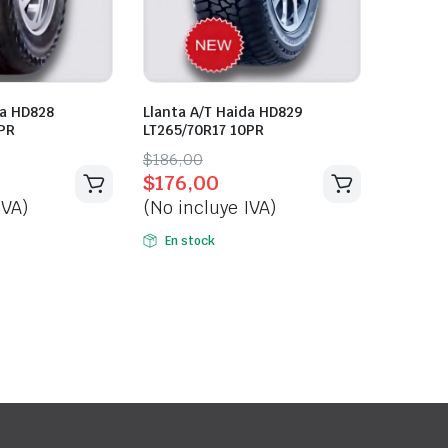
da HD828
Llanta A/T Haida HD829
PR
LT265/70R17 10PR
Original
Current
$
186,00
$
176,00
price
price
IVA)
(No incluye IVA)
was:
is:
$186,00.
$176,00.
En stock