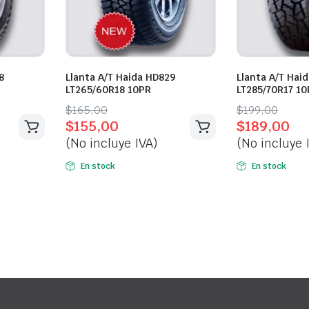
8
Llanta A/T Haida HD829
Llanta A/T Hai
LT265/60R18 10PR
LT285/70R17 10
Original
Current
Original
Current
$
165,00
$
199,00
$
155,00
$
189,00
price
price
price
price
(No incluye IVA)
(No incluye 
was:
is:
was:
is:
$165,00.
$155,00.
$199,00.
$189,00.
En stock
En stock