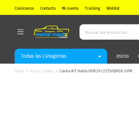
Conócenos
Contacto
Mi cuenta
Tracking
Wishlist
Todas las Categorías
Inicio
Inicio
Aros y Llantas
Llanta A/T Haida HD829 LT275/65R18 10PR