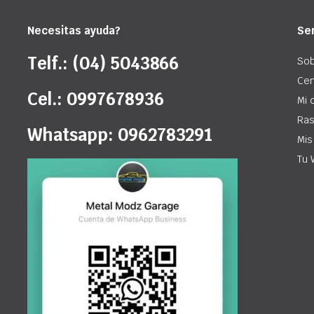
Necesitas ayuda?
Ser
Telf.: (04) 5043866
Sob
Cen
Cel.: 0997678936
Mi 
Ras
Whatsapp: 0962783291
Mis
Tu 