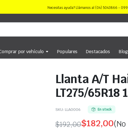
Necesitas ayuda? Llámanos al (04) 5043866 - 0
Comprar por vehículo
Populares
Destacados
Blog
Llanta A/T H
LT275/65R18 
SKU:
LLA0006
En stock
$
182,00
(No 
$
192,00