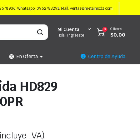
997678936. Whatsapp: 0962783291. Mail: ventas@metalmodz.com
0 items
Mi Cuenta
0
$
0,00
Hola, Ingrésate
En Oferta
Centro de Ayuda
aida HD829
10PR
incluye IVA)