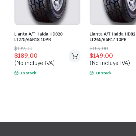
Llanta A/T Haida HD828
Llanta A/T Haida HD82
LT275/65R18 10PR
LT265/65R17 10PR
Original
Current
Original
Current
$
199,00
$
159,00
$
189,00
$
149,00
price
price
price
price
(No incluye IVA)
(No incluye IVA)
was:
is:
was:
is:
$199,00.
$189,00.
$159,00.
$149,00.
En stock
En stock