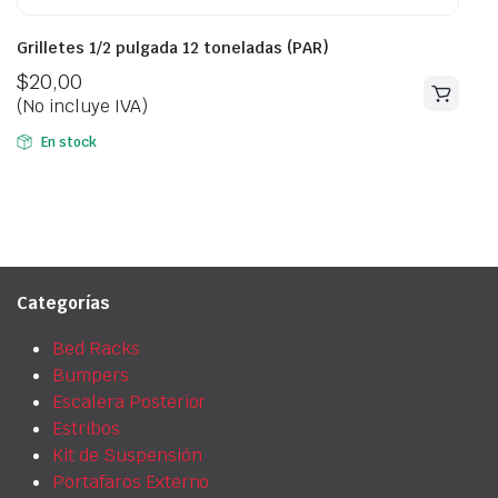
Grilletes 1/2 pulgada 12 toneladas (PAR)
$
20,00
(No incluye IVA)
En stock
Categorías
Bed Racks
Bumpers
Escalera Posterior
Estribos
Kit de Suspensión
Portafaros Externo