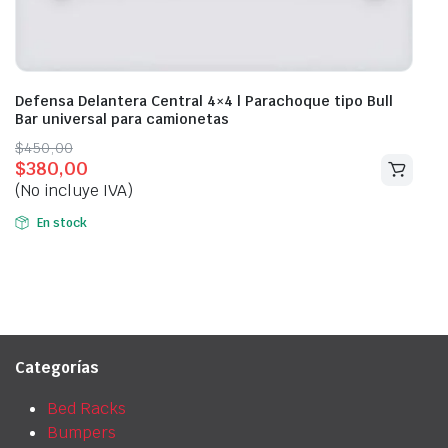
Defensa Delantera Central 4×4 | Parachoque tipo Bull
Bar universal para camionetas
Original
Current
$
450,00
$
380,00
price
price
(No incluye IVA)
was:
is:
$450,00.
$380,00.
En stock
Categorías
Bed Racks
Bumpers