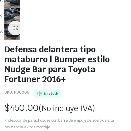
Defensa delantera tipo
mataburro | Bumper estilo
Nudge Bar para Toyota
Fortuner 2016+
SKU:
NB0006
En stock
$
450,00
(No incluye IVA)
Protección de parachoques con barra de empuje de acero de alta
resistencia y kit de montaje.