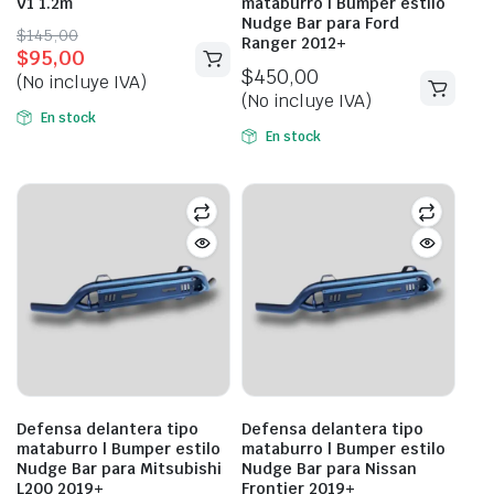
V1 1.2m
mataburro | Bumper estilo
Nudge Bar para Ford
Original
Current
$
145,00
Ranger 2012+
$
95,00
price
price
$
450,00
(No incluye IVA)
was:
is:
(No incluye IVA)
$145,00.
$95,00.
En stock
En stock
Defensa delantera tipo
Defensa delantera tipo
mataburro | Bumper estilo
mataburro | Bumper estilo
Nudge Bar para Mitsubishi
Nudge Bar para Nissan
L200 2019+
Frontier 2019+