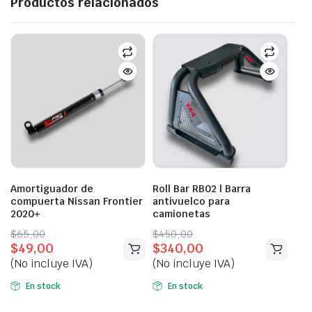
Productos relacionados
Amortiguador de
Roll Bar RB02 | Barra
compuerta Nissan Frontier
antivuelco para
2020+
camionetas
Original
Current
Original
Current
$
65,00
$
450,00
$
49,00
$
340,00
price
price
price
price
(No incluye IVA)
(No incluye IVA)
was:
is:
was:
is:
$65,00.
$49,00.
$450,00.
$340,00.
En stock
En stock