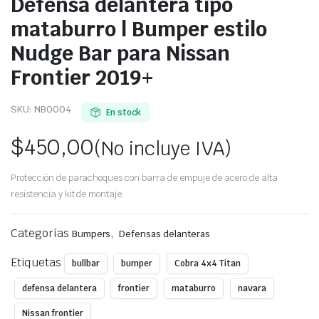
Defensa delantera tipo
mataburro | Bumper estilo
Nudge Bar para Nissan
Frontier 2019+
SKU:
NB0004
En stock
$
450,00
(No incluye IVA)
Protección de parachoques con barra de empuje de acero de alta
resistencia y kit de montaje.
Categorías
,
Bumpers
Defensas delanteras
Etiquetas
bullbar
bumper
Cobra 4x4 Titan
defensa delantera
frontier
mataburro
navara
Nissan frontier