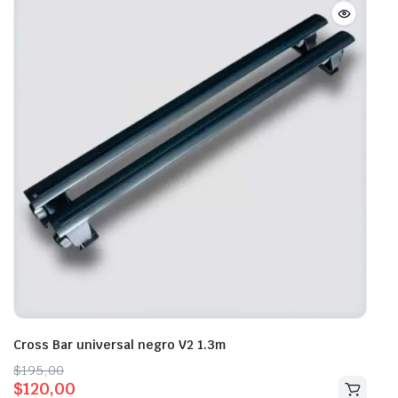
Cross Bar universal negro V2 1.3m
Original
Current
$
195,00
$
120,00
price
price