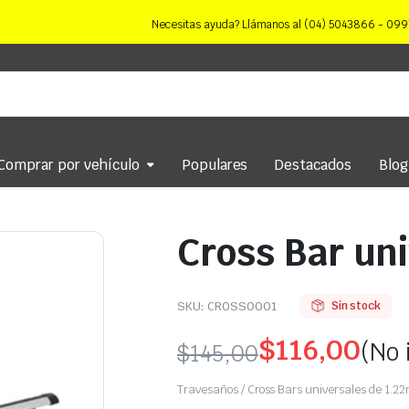
Necesitas ayuda? Llámanos al (04) 5043866 - 0
Comprar por vehículo
Populares
Destacados
Blog
Cross Bar uni
SKU:
CROSS0001
Sin stock
$
116,00
(No 
$
145,00
Original
Current
Travesaños / Cross Bars universales de 1.22