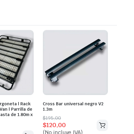
urgoneta | Rack
Cross Bar universal negro V2
an | Parrilla de
1.3m
asta de 1.80m x
Original
Current
$
195,00
$
120,00
price
price
(No incluye IVA)