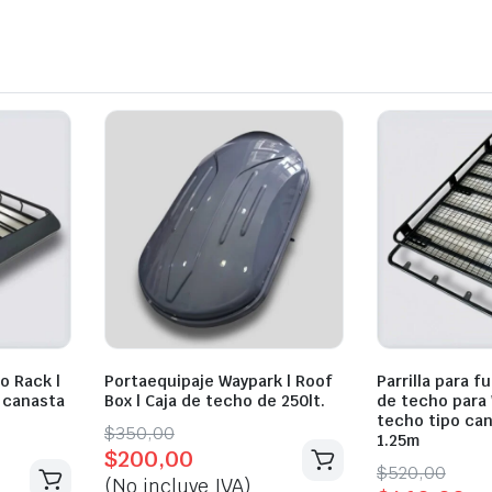
o Rack |
Portaequipaje Waypark | Roof
Parrilla para f
o canasta
Box | Caja de techo de 250lt.
de techo para V
techo tipo can
Original
Current
$
350,00
1.25m
$
200,00
price
price
Original
Current
$
520,00
(No incluye IVA)