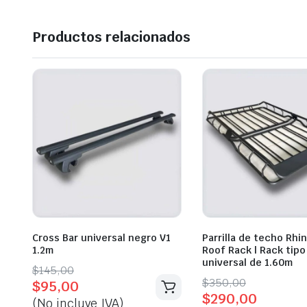
Productos relacionados
Cross Bar universal negro V1
Parrilla de techo Rhin
1.2m
Roof Rack | Rack tip
universal de 1.60m
Original
Current
$
145,00
Original
Current
$
350,00
$
95,00
price
price
$
290,00
price
price
(No incluye IVA)